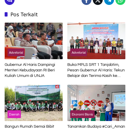
Pos Terkait
Advetorial
Advetorial
Gubernur Al Haris Dampingi
Buka MPLS SRT 1 Tanjabtim,
Menteri Kebudayaan RI Beri
Pesan Gubernur Al Haris: Tekun
Kuliah Umum di UNJA
Belajar dan Terima Kasih ke
Pemerintah Pusat
Daerah
Ekonomi Bisnis
Bangun Rumah Semai Bibit
Tanamkan Budaya #Cari_Aman