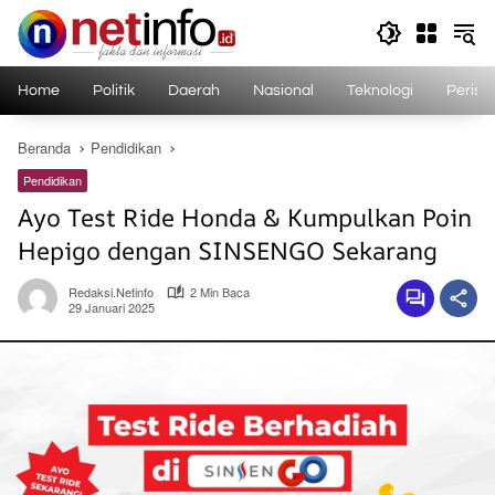
Langsung
ke
konten
Home
Politik
Daerah
Nasional
Teknologi
Perist
Beranda
Pendidikan
Pendidikan
Ayo Test Ride Honda & Kumpulkan Poin
Hepigo dengan SINSENGO Sekarang
Redaksi.netinfo
2 Min Baca
29 Januari 2025