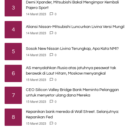
Demi Xpander, Mitsubishi Bakal Mengimpor Kembali
3
Pajero Sport
14 Maret 2023
0
Aliansi Nissan-Mitsubishi Luncurkan Livina Versi Mungil
4
14 Maret 2023
0
Sosok New Nissan Livina Terungkap, Apa Kata NMI?
5
14 Maret 2023
0
AS menyalahkan Rusia atas jatuhnya pesawat tak
6
berawak di Laut Hitam, Moskow menyangkal
15 Maret 2023
0
CEO Silicon Valley Bridge Bank Meminta Pelanggan
7
untuk menyetor ulang dana Mereka
15 Maret 2023
0
Kepanikan bank mereda di Wall Street. Selanjutnya:
8
Kepanikan Fed
15 Maret 2023
0