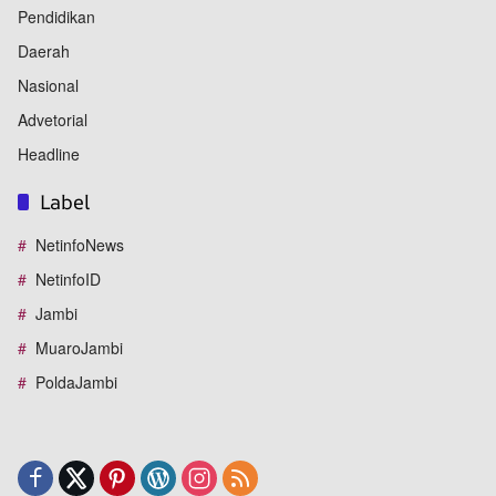
Pendidikan
Daerah
Nasional
Advetorial
Headline
Label
NetinfoNews
NetinfoID
Jambi
MuaroJambi
PoldaJambi