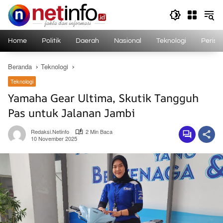
Langsung
ke
konten
Home
Politik
Daerah
Nasional
Teknologi
Perist
Beranda
Teknologi
Teknologi
Yamaha Gear Ultima, Skutik Tangguh
Pas untuk Jalanan Jambi
Redaksi.netinfo
2 Min Baca
10 November 2025