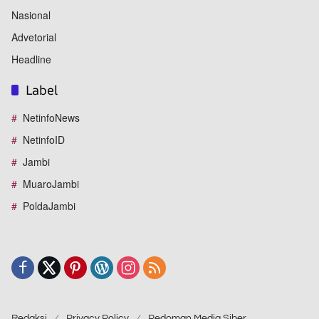
Nasional
Advetorial
Headline
Label
NetinfoNews
NetinfoID
Jambi
MuaroJambi
PoldaJambi
Redaksi
Privacy Policy
Pedoman Media Siber