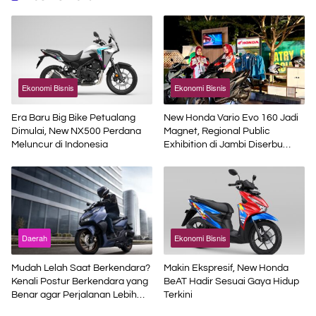
Ekonomi Bisnis
Ekonomi Bisnis
Era Baru Big Bike Petualang
New Honda Vario Evo 160 Jadi
Dimulai, New NX500 Perdana
Magnet, Regional Public
Meluncur di Indonesia
Exhibition di Jambi Diserbu
Pengunjung
Daerah
Ekonomi Bisnis
Mudah Lelah Saat Berkendara?
Makin Ekspresif, New Honda
Kenali Postur Berkendara yang
BeAT Hadir Sesuai Gaya Hidup
Benar agar Perjalanan Lebih
Terkini
Aman dan Nyaman