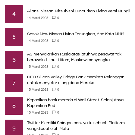
Aliansi Nissan-Mitsubishi Luncurkan Livina Versi Mungil
4
14 Maret 2023
0
Sosok New Nissan Livina Terungkap, Apa Kata NMI?
5
14 Maret 2023
0
AS menyalahkan Rusia atas jatuhnya pesawat tak
6
berawak di Laut Hitam, Moskow menyangkal
15 Maret 2023
0
CEO Silicon Valley Bridge Bank Meminta Pelanggan
7
untuk menyetor ulang dana Mereka
15 Maret 2023
0
Kepanikan bank mereda di Wall Street. Selanjutnya:
8
Kepanikan Fed
15 Maret 2023
0
Twitter Memiliki Saingan baru yaitu sebuah Platform
9
yang dibuat oleh Meta
15 Maret 2023
0