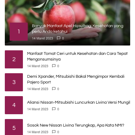
Banyak Manfaat Apel Hijau bagi Kesehatan yang
1
perlu Anda ketahui
14 Maret 2023
0
Manfaat Tomat Ceri untuk Kesehatan dan Cara Tepat
2
Mengonsumsinya
14 Maret 2023
0
Demi Xpander, Mitsubishi Bakal Mengimpor Kembali
3
Pajero Sport
14 Maret 2023
0
Aliansi Nissan-Mitsubishi Luncurkan Livina Versi Mungil
4
14 Maret 2023
0
Sosok New Nissan Livina Terungkap, Apa Kata NMI?
5
14 Maret 2023
0