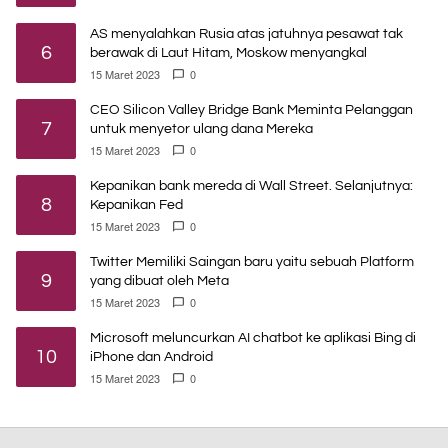
AS menyalahkan Rusia atas jatuhnya pesawat tak
6
berawak di Laut Hitam, Moskow menyangkal
15 Maret 2023
0
CEO Silicon Valley Bridge Bank Meminta Pelanggan
7
untuk menyetor ulang dana Mereka
15 Maret 2023
0
Kepanikan bank mereda di Wall Street. Selanjutnya:
8
Kepanikan Fed
15 Maret 2023
0
Twitter Memiliki Saingan baru yaitu sebuah Platform
9
yang dibuat oleh Meta
15 Maret 2023
0
Microsoft meluncurkan AI chatbot ke aplikasi Bing di
10
iPhone dan Android
15 Maret 2023
0