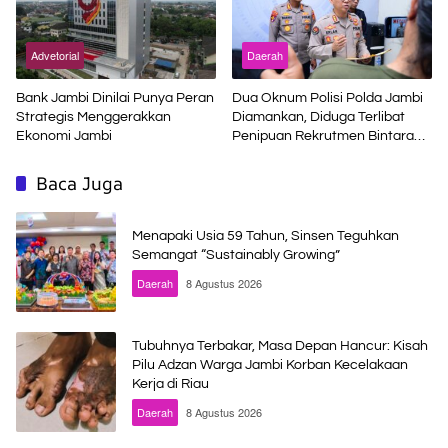
Advetorial
Daerah
Bank Jambi Dinilai Punya Peran
Dua Oknum Polisi Polda Jambi
Strategis Menggerakkan
Diamankan, Diduga Terlibat
Ekonomi Jambi
Penipuan Rekrutmen Bintara
Polri
Baca Juga
Menapaki Usia 59 Tahun, Sinsen Teguhkan
Semangat “Sustainably Growing”
Daerah
8 Agustus 2026
Tubuhnya Terbakar, Masa Depan Hancur: Kisah
Pilu Adzan Warga Jambi Korban Kecelakaan
Kerja di Riau
Daerah
8 Agustus 2026