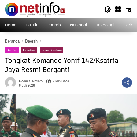
Langsung
ke
konten
Home
Politik
Daerah
Nasional
Teknologi
Perist
Beranda
Daerah
Daerah
Headline
Pemerintahan
Tongkat Komando Yonif 142/Ksatria
Jaya Resmi Berganti
Redaksi.netinfo
2 Min Baca
8 Juli 2026