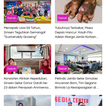
Daerah
Daerah
Menapaki Usia 59 Tahun,
Tubuhnya Terbakar, Masa
Sinsen Teguhkan Semangat
Depan Hancur: Kisah Pilu
“Sustainably Growing”
Adzan Warga Jambi Korban
Kecelakaan Kerja di Riau
Daerah
Daerah
Konsisten Alirkan Kepedulian,
Pelindo Jambi Gelar Simulasi
Sinsen Gelar Donor Darah ke-
Ancaman Bom, Tim Gegana
23 dalam Perayaan Anniversary
Brimob Uji Kesiapsiagaan di
Sinsen
Terminal Petikemas