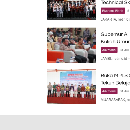
Technical Sk
Ekonomi Bisnis
5
JAKARTA, netinfo
Gubernur Al
Kuliah Umu
Advetorial
31 Juli
JAMBI, netinfo.id
Buka MPLS S
Tekun Belaj
Advetorial
31 Juli
MUARASABAK, neti