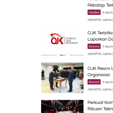
Pebalap Te
Headline
6 Agust
JAKARTA, netinfo
OJK Terbitka
Laporkan Da
Ekonomi
5 Agust
JAKARTA, netinfo.
OJK Resmi L
Organisasi
Ekonomi
5 Agust
JAKARTA, netinfo.
Perkuat Kom
Ribuan Tekn