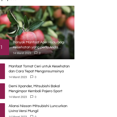
Banyak Manfaat Apel Hijau bagi
1
Kesehatan yang perlu Anda
ketahui
14 Maret 2023
0
Manfaat Tomat Ceri untuk Kesehatan
dan Cara Tepat Mengonsumsinya
14 Maret 2023
0
Demi Xpander, Mitsubishi Bakal
Mengimpor Kembali Pajero Sport
14 Maret 2023
0
Aliansi Nissan-Mitsubishi Luncurkan
Livina Versi Mungil
14 Maret 2023
0