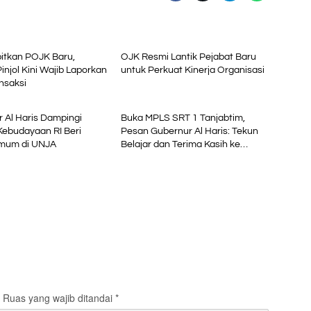
i
Ekonomi
itkan POJK Baru,
OJK Resmi Lantik Pejabat Baru
Pinjol Kini Wajib Laporkan
untuk Perkuat Kinerja Organisasi
nsaksi
al
Advetorial
 Al Haris Dampingi
Buka MPLS SRT 1 Tanjabtim,
Kebudayaan RI Beri
Pesan Gubernur Al Haris: Tekun
Umum di UNJA
Belajar dan Terima Kasih ke
Pemerintah Pusat
Ruas yang wajib ditandai
*