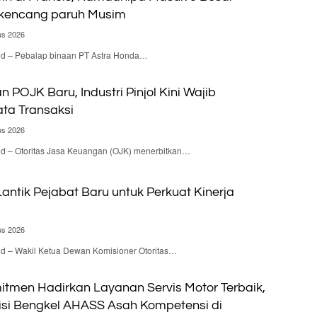
rkencang paruh Musim
us 2026
.id – Pebalap binaan PT Astra Honda…
n POJK Baru, Industri Pinjol Kini Wajib
ta Transaksi
us 2026
id – Otoritas Jasa Keuangan (OJK) menerbitkan…
antik Pejabat Baru untuk Perkuat Kinerja
us 2026
id – Wakil Ketua Dewan Komisioner Otoritas…
itmen Hadirkan Layanan Servis Motor Terbaik,
isi Bengkel AHASS Asah Kompetensi di