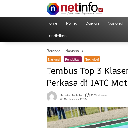
Langsung
ke
konten
Home
Politik
Daerah
Nasional
Pendidikan
Beranda
Nasional
Nasional
Pendidikan
Teknologi
Tembus Top 3 Klase
Perkasa di IATC Mot
Redaksi.netinfo
2 Min Baca
28 September 2025