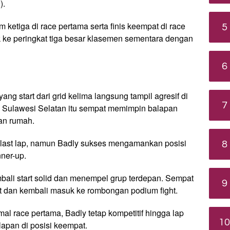
).
ketiga di race pertama serta finis keempat di race
5
 ke peringkat tiga besar klasemen sementara dengan
6
ang start dari grid kelima langsung tampil agresif di
7
 Sulawesi Selatan itu sempat memimpin balapan
an rumah.
 last lap, namun Badly sukses mengamankan posisi
8
nner-up.
mbali start solid dan menempel grup terdepan. Sempat
9
it dan kembali masuk ke rombongan podium fight.
mal race pertama, Badly tetap kompetitif hingga lap
10
lapan di posisi keempat.