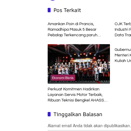
Pos Terkait
Headline
Ekonom
Amankan Poin di Prancis,
OJK Terb
Ramadhipa Masuk 5 Besar
Industri 
Pebalap Terkencang paruh
Data Tra
Advetori
Musim
Gubernur
Menteri 
Kuliah 
Ekonomi Bisnis
Perkuat Komitmen Hadirkan
Layanan Servis Motor Terbaik,
Ribuan Teknisi Bengkel AHASS
Asah Kompetensi di Technical
Skill Contest
Tinggalkan Balasan
Alamat email Anda tidak akan dipublikasikan.