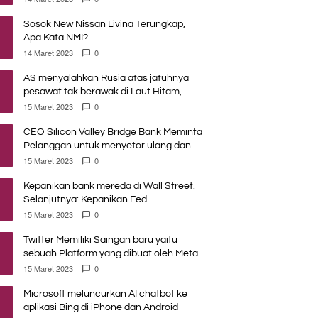
Sosok New Nissan Livina Terungkap,
Apa Kata NMI?
14 Maret 2023
0
AS menyalahkan Rusia atas jatuhnya
pesawat tak berawak di Laut Hitam,
Moskow menyangkal
15 Maret 2023
0
CEO Silicon Valley Bridge Bank Meminta
Pelanggan untuk menyetor ulang dana
Mereka
15 Maret 2023
0
Kepanikan bank mereda di Wall Street.
Selanjutnya: Kepanikan Fed
15 Maret 2023
0
Twitter Memiliki Saingan baru yaitu
sebuah Platform yang dibuat oleh Meta
15 Maret 2023
0
Microsoft meluncurkan AI chatbot ke
aplikasi Bing di iPhone dan Android