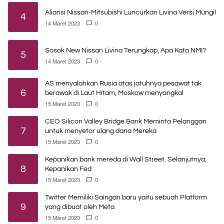
Aliansi Nissan-Mitsubishi Luncurkan Livina Versi Mungil
4
14 Maret 2023
0
Sosok New Nissan Livina Terungkap, Apa Kata NMI?
5
14 Maret 2023
0
AS menyalahkan Rusia atas jatuhnya pesawat tak
6
berawak di Laut Hitam, Moskow menyangkal
15 Maret 2023
0
CEO Silicon Valley Bridge Bank Meminta Pelanggan
7
untuk menyetor ulang dana Mereka
15 Maret 2023
0
Kepanikan bank mereda di Wall Street. Selanjutnya:
8
Kepanikan Fed
15 Maret 2023
0
Twitter Memiliki Saingan baru yaitu sebuah Platform
9
yang dibuat oleh Meta
15 Maret 2023
0