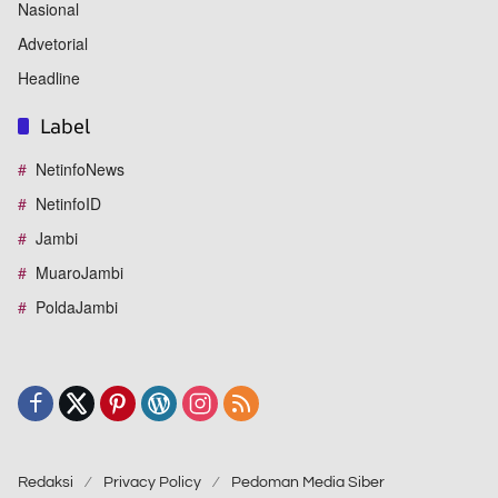
Nasional
Advetorial
Headline
Label
NetinfoNews
NetinfoID
Jambi
MuaroJambi
PoldaJambi
Redaksi
Privacy Policy
Pedoman Media Siber