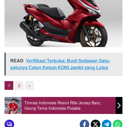
READ
Verifikasi Terbuka: Budi Setiawan Satu-
satunya Calon Ketum KONI Jambi yang Lolos
1
2
»
Timnas Indonesia Resmi Rilis Jersey Baru,
Usung Tema Indonesia Pusaka