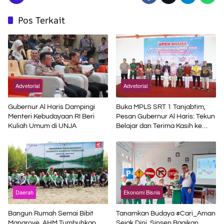
Pos Terkait
Advetorial
Advetorial
Gubernur Al Haris Dampingi
Buka MPLS SRT 1 Tanjabtim,
Menteri Kebudayaan RI Beri
Pesan Gubernur Al Haris: Tekun
Kuliah Umum di UNJA
Belajar dan Terima Kasih ke
Pemerintah Pusat
Daerah
Ekonomi Bisnis
Bangun Rumah Semai Bibit
Tanamkan Budaya #Cari_Aman
Mangrove, AHM Tumbuhkan
Sejak Dini, Sinsen Bagikan