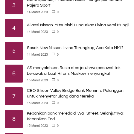
3
Pajero Sport
14 Maret 2023
0
Aliansi Nissan-Mitsubishi Luncurkan Livina Versi Mungil
4
14 Maret 2023
0
Sosok New Nissan Livina Terungkap, Apa Kata NMI?
5
14 Maret 2023
0
AS menyalahkan Rusia atas jatuhnya pesawat tak
6
berawak di Laut Hitam, Moskow menyangkal
15 Maret 2023
0
CEO Silicon Valley Bridge Bank Meminta Pelanggan
7
untuk menyetor ulang dana Mereka
15 Maret 2023
0
Kepanikan bank mereda di Wall Street. Selanjutnya:
8
Kepanikan Fed
15 Maret 2023
0