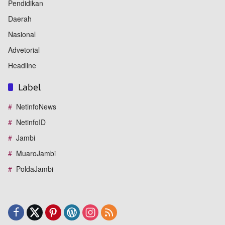
Pendidikan
Daerah
Nasional
Advetorial
Headline
Label
NetinfoNews
NetinfoID
Jambi
MuaroJambi
PoldaJambi