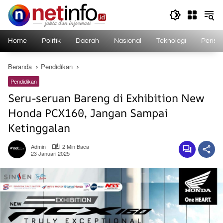
Langsung
ke
konten
Home
Politik
Daerah
Nasional
Teknologi
Perist
Beranda
Pendidikan
Pendidikan
Seru-seruan Bareng di Exhibition New
Honda PCX160, Jangan Sampai
Ketinggalan
Admin
2 Min Baca
23 Januari 2025