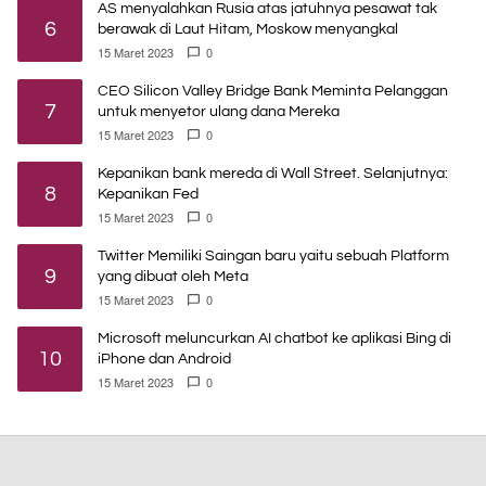
AS menyalahkan Rusia atas jatuhnya pesawat tak
6
berawak di Laut Hitam, Moskow menyangkal
15 Maret 2023
0
CEO Silicon Valley Bridge Bank Meminta Pelanggan
7
untuk menyetor ulang dana Mereka
15 Maret 2023
0
Kepanikan bank mereda di Wall Street. Selanjutnya:
8
Kepanikan Fed
15 Maret 2023
0
Twitter Memiliki Saingan baru yaitu sebuah Platform
9
yang dibuat oleh Meta
15 Maret 2023
0
Microsoft meluncurkan AI chatbot ke aplikasi Bing di
10
iPhone dan Android
15 Maret 2023
0