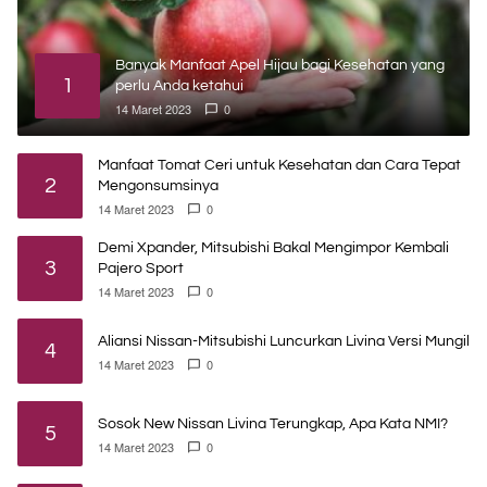
Banyak Manfaat Apel Hijau bagi Kesehatan yang
1
perlu Anda ketahui
14 Maret 2023
0
Manfaat Tomat Ceri untuk Kesehatan dan Cara Tepat
2
Mengonsumsinya
14 Maret 2023
0
Demi Xpander, Mitsubishi Bakal Mengimpor Kembali
3
Pajero Sport
14 Maret 2023
0
Aliansi Nissan-Mitsubishi Luncurkan Livina Versi Mungil
4
14 Maret 2023
0
Sosok New Nissan Livina Terungkap, Apa Kata NMI?
5
14 Maret 2023
0