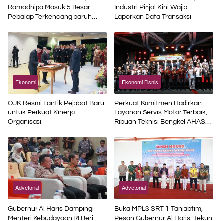
Ramadhipa Masuk 5 Besar
Industri Pinjol Kini Wajib
Pebalap Terkencang paruh
Laporkan Data Transaksi
Musim
Ekonomi
Ekonomi Bisnis
OJK Resmi Lantik Pejabat Baru
Perkuat Komitmen Hadirkan
untuk Perkuat Kinerja
Layanan Servis Motor Terbaik,
Organisasi
Ribuan Teknisi Bengkel AHASS
Asah Kompetensi di Technical
Skill Contest
Advetorial
Advetorial
Gubernur Al Haris Dampingi
Buka MPLS SRT 1 Tanjabtim,
Menteri Kebudayaan RI Beri
Pesan Gubernur Al Haris: Tekun