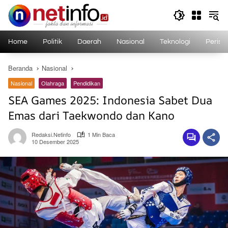
Langsung
ke
konten
Home
Politik
Daerah
Nasional
Teknologi
Perist
Beranda
Nasional
Nasional
Olahraga
Pendidikan
SEA Games 2025: Indonesia Sabet Dua
Emas dari Taekwondo dan Kano
Redaksi.netinfo
1 Min Baca
10 Desember 2025