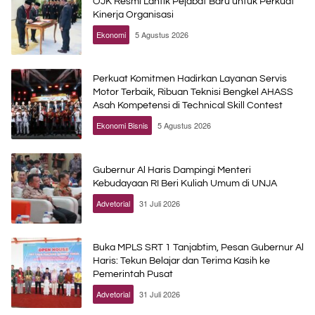
OJK Resmi Lantik Pejabat Baru untuk Perkuat
Kinerja Organisasi
Ekonomi
5 Agustus 2026
Perkuat Komitmen Hadirkan Layanan Servis
Motor Terbaik, Ribuan Teknisi Bengkel AHASS
Asah Kompetensi di Technical Skill Contest
Ekonomi Bisnis
5 Agustus 2026
Gubernur Al Haris Dampingi Menteri
Kebudayaan RI Beri Kuliah Umum di UNJA
Advetorial
31 Juli 2026
Buka MPLS SRT 1 Tanjabtim, Pesan Gubernur Al
Haris: Tekun Belajar dan Terima Kasih ke
Pemerintah Pusat
Advetorial
31 Juli 2026