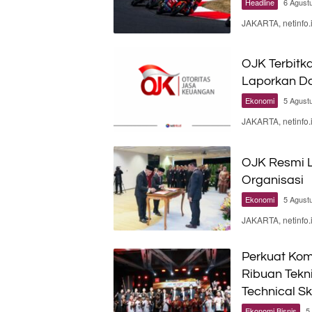
Headline
6 Agust
JAKARTA, netinfo
OJK Terbitka
Laporkan Da
Ekonomi
5 Agust
JAKARTA, netinfo.
OJK Resmi L
Organisasi
Ekonomi
5 Agust
JAKARTA, netinfo.
Perkuat Kom
Ribuan Tekn
Technical Sk
Ekonomi Bisnis
5