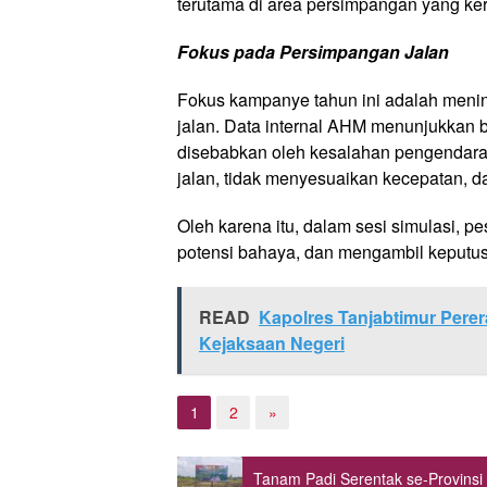
terutama di area persimpangan yang ker
Fokus pada Persimpangan Jalan
Fokus kampanye tahun ini adalah meni
jalan. Data internal AHM menunjukkan b
disebabkan oleh kesalahan pengendara
jalan, tidak menyesuaikan kecepatan, d
Oleh karena itu, dalam sesi simulasi, pe
potensi bahaya, dan mengambil keputus
READ
Kapolres Tanjabtimur Perer
Kejaksaan Negeri
1
2
»
Tanam Padi Serentak se-Provins