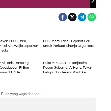
i
Ekonomi
itkan POJK Baru,
OJK Resmi Lantik Pejabat Baru
Pinjol Kini Wajib Laporkan
untuk Perkuat Kinerja Organisasi
nsaksi
al
Advetorial
 Al Haris Dampingi
Buka MPLS SRT 1 Tanjabtim,
Kebudayaan RI Beri
Pesan Gubernur Al Haris: Tekun
Umum di UNJA
Belajar dan Terima Kasih ke
Pemerintah Pusat
Ruas yang wajib ditandai
*