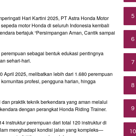
5
eringati Hari Kartini 2025, PT Astra Honda Motor
 sepeda motor Honda di seluruh Indonesia kembali
ndara bertajuk “Persimpangan Aman, Cantik sampai
6
a perempuan sebagai bentuk edukasi pentingnya
n sehari-hari.
7
 April 2025, melibatkan lebih dari 1.680 perempuan
i komunitas profesi, pengguna harian, hingga
8
 dan praktik teknik berkendara yang aman melalui
9
berkendara dengan perangkat Honda Riding Trainer.
4 instruktur perempuan dari total 120 instruktur di
alam menghadapi kondisi jalan yang kompleks—
10