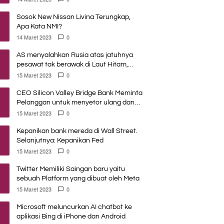
Sosok New Nissan Livina Terungkap,
Apa Kata NMI?
14 Maret 2023
0
AS menyalahkan Rusia atas jatuhnya
pesawat tak berawak di Laut Hitam,
Moskow menyangkal
15 Maret 2023
0
CEO Silicon Valley Bridge Bank Meminta
Pelanggan untuk menyetor ulang dana
Mereka
15 Maret 2023
0
Kepanikan bank mereda di Wall Street.
Selanjutnya: Kepanikan Fed
15 Maret 2023
0
Twitter Memiliki Saingan baru yaitu
sebuah Platform yang dibuat oleh Meta
15 Maret 2023
0
Microsoft meluncurkan AI chatbot ke
aplikasi Bing di iPhone dan Android