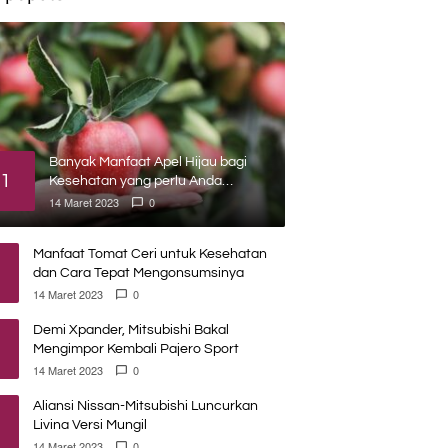
Banyak Manfaat Apel Hijau bagi
1
Kesehatan yang perlu Anda
ketahui
14 Maret 2023
0
Manfaat Tomat Ceri untuk Kesehatan
dan Cara Tepat Mengonsumsinya
14 Maret 2023
0
Demi Xpander, Mitsubishi Bakal
Mengimpor Kembali Pajero Sport
14 Maret 2023
0
Aliansi Nissan-Mitsubishi Luncurkan
Livina Versi Mungil
14 Maret 2023
0