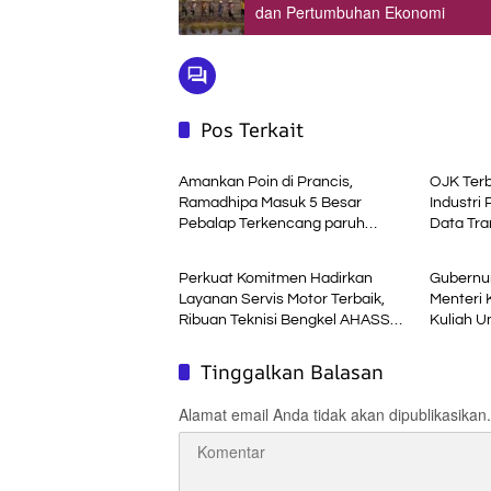
dan Pertumbuhan Ekonomi
Pos Terkait
Headline
Ekonom
Amankan Poin di Prancis,
OJK Terb
Ramadhipa Masuk 5 Besar
Industri 
Pebalap Terkencang paruh
Data Tra
Ekonomi Bisnis
Advetori
Musim
Perkuat Komitmen Hadirkan
Gubernur
Layanan Servis Motor Terbaik,
Menteri 
Ribuan Teknisi Bengkel AHASS
Kuliah 
Asah Kompetensi di Technical
Skill Contest
Tinggalkan Balasan
Alamat email Anda tidak akan dipublikasikan.