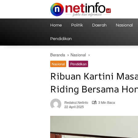
Langsung
ke
konten
Home
Politik
Daerah
Nasional
Pendidikan
Beranda
Nasional
Nasional
Pendidikan
Ribuan Kartini Masa
Riding Bersama Ho
Redaksi.netinfo
3 Min Baca
22 April 2025