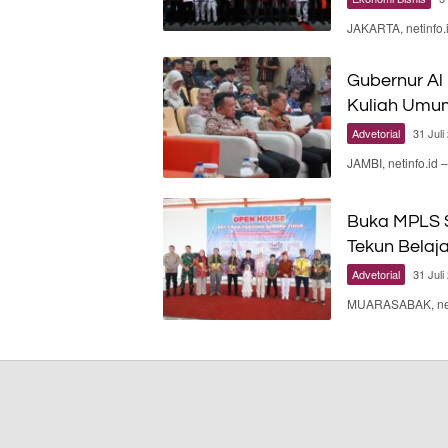
JAKARTA, netinfo
Gubernur Al
Kuliah Umu
Advetorial
31 Juli
JAMBI, netinfo.id
Buka MPLS S
Tekun Belaj
Advetorial
31 Juli
MUARASABAK, neti