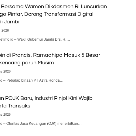
 Bersama Wamen Dikdasmen RI Luncurkan
go Pintar, Dorong Transformasi Digital
di Jambi
s 2026
nfo.id – Wakil Gubernur Jambi Drs. H….
n di Prancis, Ramadhipa Masuk 5 Besar
rkencang paruh Musim
us 2026
.id – Pebalap binaan PT Astra Honda…
n POJK Baru, Industri Pinjol Kini Wajib
ta Transaksi
us 2026
id – Otoritas Jasa Keuangan (OJK) menerbitkan…