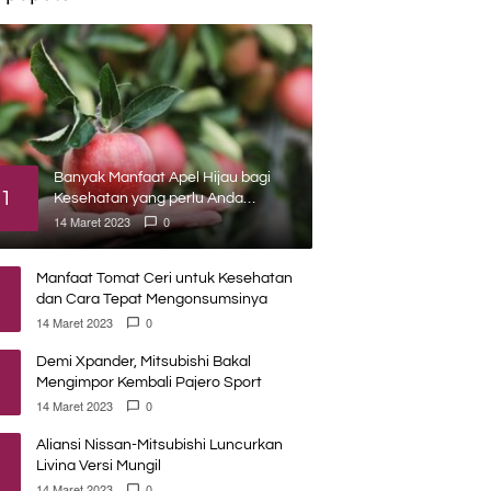
Banyak Manfaat Apel Hijau bagi
1
Kesehatan yang perlu Anda
ketahui
14 Maret 2023
0
Manfaat Tomat Ceri untuk Kesehatan
dan Cara Tepat Mengonsumsinya
14 Maret 2023
0
Demi Xpander, Mitsubishi Bakal
Mengimpor Kembali Pajero Sport
14 Maret 2023
0
Aliansi Nissan-Mitsubishi Luncurkan
Livina Versi Mungil
14 Maret 2023
0