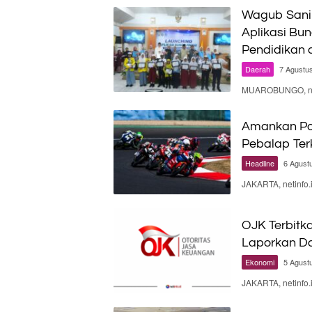
Wagub Sani
Aplikasi Bun
Pendidikan 
Daerah
7 Agustu
MUAROBUNGO, neti
Amankan Poi
Pebalap Te
Headline
6 Agust
JAKARTA, netinfo
OJK Terbitka
Laporkan Da
Ekonomi
5 Agust
JAKARTA, netinfo.