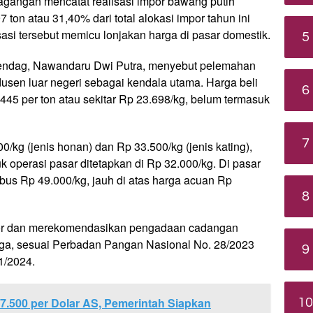
gangan mencatat realisasi impor bawang putih
ton atau 31,40% dari total alokasi impor tahun ini
asi tersebut memicu lonjakan harga di pasar domestik.
5
mendag, Nawandaru Dwi Putra, menyebut pelemahan
odusen luar negeri sebagai kendala utama. Harga beli
6
45 per ton atau sekitar Rp 23.698/kg, belum termasuk
7
0/kg (jenis honan) dan Rp 33.500/kg (jenis kating),
 operasi pasar ditetapkan di Rp 32.000/kg. Di pasar
bus Rp 49.000/kg, jauh di atas harga acuan Rp
8
r dan merekomendasikan pengadaan cadangan
arga, sesuai Perbadan Pangan Nasional No. 28/2023
9
1/2024.
7.500 per Dolar AS, Pemerintah Siapkan
10