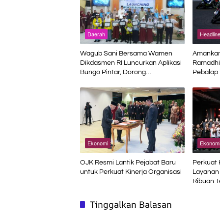
Daerah
Headlin
Wagub Sani Bersama Wamen
Amankan 
Dikdasmen RI Luncurkan Aplikasi
Ramadhi
Bungo Pintar, Dorong
Pebalap
Transformasi Digital Pendidikan di
Musim
Jambi
Ekonomi
Ekonomi
OJK Resmi Lantik Pejabat Baru
Perkuat
untuk Perkuat Kinerja Organisasi
Layanan 
Ribuan T
Asah Kom
Skill Con
Tinggalkan Balasan