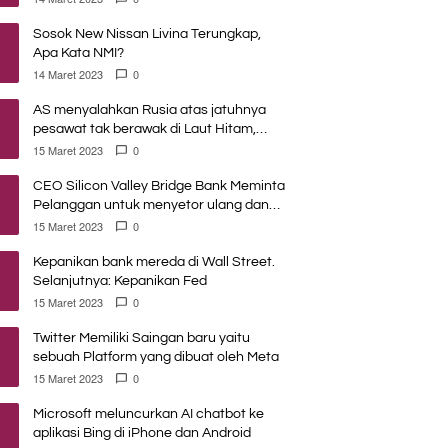
Sosok New Nissan Livina Terungkap,
Apa Kata NMI?
14 Maret 2023
0
AS menyalahkan Rusia atas jatuhnya
pesawat tak berawak di Laut Hitam,
Moskow menyangkal
15 Maret 2023
0
CEO Silicon Valley Bridge Bank Meminta
Pelanggan untuk menyetor ulang dana
Mereka
15 Maret 2023
0
Kepanikan bank mereda di Wall Street.
Selanjutnya: Kepanikan Fed
15 Maret 2023
0
Twitter Memiliki Saingan baru yaitu
sebuah Platform yang dibuat oleh Meta
15 Maret 2023
0
Microsoft meluncurkan AI chatbot ke
aplikasi Bing di iPhone dan Android