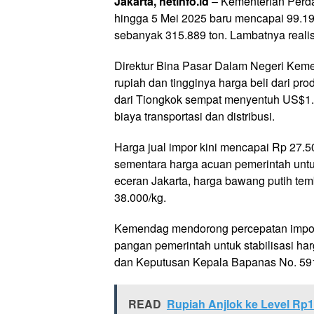
Jakarta, netinfo.id
– Kementerian Perda
hingga 5 Mei 2025 baru mencapai 99.197 
sebanyak 315.889 ton. Lambatnya realis
Direktur Bina Pasar Dalam Negeri Ke
rupiah dan tingginya harga beli dari pr
dari Tiongkok sempat menyentuh US$1.4
biaya transportasi dan distribusi.
Harga jual impor kini mencapai Rp 27.50
sementara harga acuan pemerintah untuk
eceran Jakarta, harga bawang putih tem
38.000/kg.
Kemendag mendorong percepatan impo
pangan pemerintah untuk stabilisasi h
dan Keputusan Kepala Bapanas No. 59
READ
Rupiah Anjlok ke Level Rp1