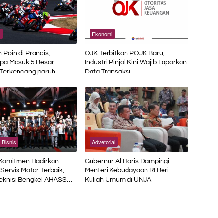
e
Ekonomi
Poin di Prancis,
OJK Terbitkan POJK Baru,
pa Masuk 5 Besar
Industri Pinjol Kini Wajib Laporkan
 Terkencang paruh
Data Transaksi
 Bisnis
Advetorial
 Komitmen Hadirkan
Gubernur Al Haris Dampingi
Servis Motor Terbaik,
Menteri Kebudayaan RI Beri
eknisi Bengkel AHASS
Kuliah Umum di UNJA
petensi di Technical
test