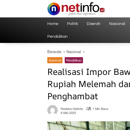
Langsung
ke
konten
Home
Politik
Daerah
Nasional
Pendidikan
Beranda
Nasional
Nasional
Pendidikan
Realisasi Impor Baw
Rupiah Melemah dan 
Penghambat
Redaksi.netinfo
1 Min Baca
6 Mei 2025