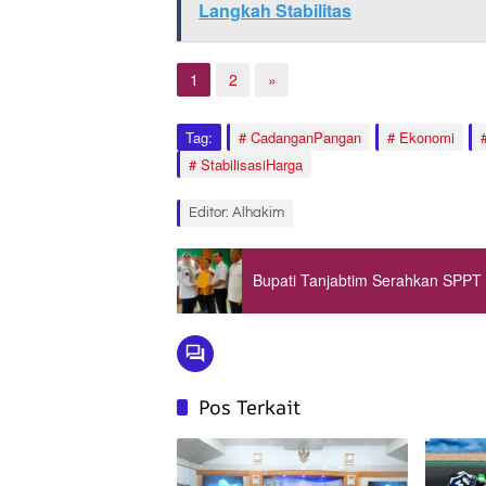
Langkah Stabilitas
1
2
»
Tag:
CadanganPangan
Ekonomi
StabilisasiHarga
Editor: Alhakim
Bupati Tanjabtim Serahkan SPPT
Pos Terkait