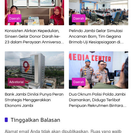
Daerah
Daerah
Konsisten Alirkan Kepedulian,
Pelindo Jambi Gelar Simulasi
Sinsen Gelar Donor Darah ke-
Ancaman Bom, Tim Gegana
23 dalam Perayaan Anniversary
Brimob Uji Kesiapsiagaan di
Sinsen
Terminal Petikemas
Advetorial
Daerah
Bank Jambi Dinilai Punya Peran
Dua Oknum Polisi Polda Jambi
Strategis Menggerakkan
Diamankan, Diduga Terlibat
Ekonomi Jambi
Penipuan Rekrutmen Bintara
Polri
Tinggalkan Balasan
Alamat email Anda tidak akan dipublikasikan.
Ruas yang wajib