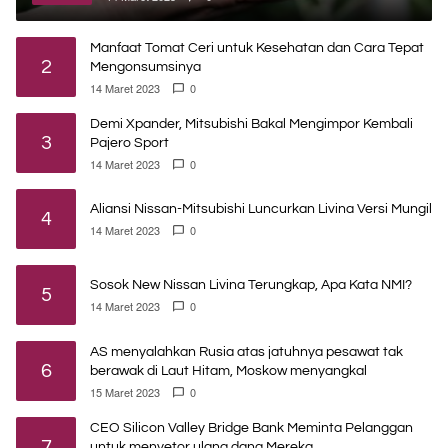
Manfaat Tomat Ceri untuk Kesehatan dan Cara Tepat
2
Mengonsumsinya
14 Maret 2023
0
Demi Xpander, Mitsubishi Bakal Mengimpor Kembali
3
Pajero Sport
14 Maret 2023
0
Aliansi Nissan-Mitsubishi Luncurkan Livina Versi Mungil
4
14 Maret 2023
0
Sosok New Nissan Livina Terungkap, Apa Kata NMI?
5
14 Maret 2023
0
AS menyalahkan Rusia atas jatuhnya pesawat tak
6
berawak di Laut Hitam, Moskow menyangkal
15 Maret 2023
0
CEO Silicon Valley Bridge Bank Meminta Pelanggan
7
untuk menyetor ulang dana Mereka