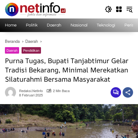
Langsung
ke
konten
Home
Politik
Daerah
Nasional
Teknologi
Perist
Beranda
Daerah
Daerah
Pendidikan
Purna Tugas, Bupati Tanjabtimur Gelar
Tradisi Bekarang, Minimal Merekatkan
Silaturahmi Bersama Masyarakat
Redaksi.netinfo
2 Min Baca
8 Februari 2025