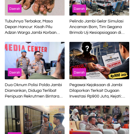
Daerah
Daerah
Tubuhnya Terbakar, Masa
Pelindo Jambi Gelar Simulasi
Depan Hancur: Kisah Pilu
Ancaman Bom, Tim Gegana
Adzan Warga Jambi Korban
Brimob Uji Kesiapsiagaan di
Kecelakaan Kerja di Riau
Terminal Petikemas
Daerah
Daerah
Dua Oknum Polisi Polda Jambi
Pegawai Kejaksaan di Jambi
Diamankan, Diduga Terlibat
Dilaporkan Terkait Dugaan
Penipuan Rekrutmen Bintara
Investasi Rp900 Juta, Kejati:
Polri
Bukan Jaksa