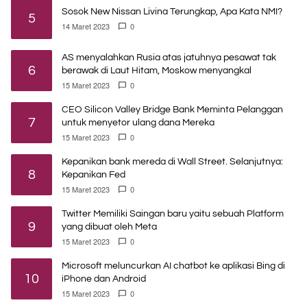
Sosok New Nissan Livina Terungkap, Apa Kata NMI?
5
14 Maret 2023
0
AS menyalahkan Rusia atas jatuhnya pesawat tak
6
berawak di Laut Hitam, Moskow menyangkal
15 Maret 2023
0
CEO Silicon Valley Bridge Bank Meminta Pelanggan
7
untuk menyetor ulang dana Mereka
15 Maret 2023
0
Kepanikan bank mereda di Wall Street. Selanjutnya:
8
Kepanikan Fed
15 Maret 2023
0
Twitter Memiliki Saingan baru yaitu sebuah Platform
9
yang dibuat oleh Meta
15 Maret 2023
0
Microsoft meluncurkan AI chatbot ke aplikasi Bing di
10
iPhone dan Android
15 Maret 2023
0