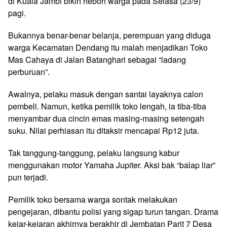
di Kuala Jambi bikin heboh warga pada Selasa (23/9)
pagi.
Bukannya benar-benar belanja, perempuan yang diduga
warga Kecamatan Dendang itu malah menjadikan Toko
Mas Cahaya di Jalan Batanghari sebagai “ladang
perburuan”.
Awalnya, pelaku masuk dengan santai layaknya calon
pembeli. Namun, ketika pemilik toko lengah, ia tiba-tiba
menyambar dua cincin emas masing-masing setengah
suku. Nilai perhiasan itu ditaksir mencapai Rp12 juta.
Tak tanggung-tanggung, pelaku langsung kabur
menggunakan motor Yamaha Jupiter. Aksi bak “balap liar”
pun terjadi.
Pemilik toko bersama warga sontak melakukan
pengejaran, dibantu polisi yang sigap turun tangan. Drama
kejar-kejaran akhirnya berakhir di Jembatan Parit 7 Desa