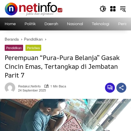
Langsung
ke
konten
Home
Politik
Daerah
Nasional
Teknologi
Perist
Beranda
Pendidikan
Pendidikan
Peristiwa
Perempuan “Pura-Pura Belanja” Gasak
Cincin Emas, Tertangkap di Jembatan
Parit 7
Redaksi.netinfo
1 Min Baca
24 September 2025