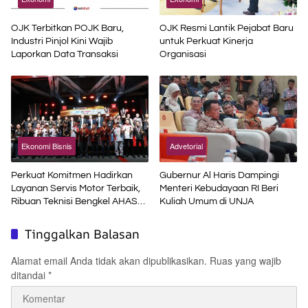
OJK Terbitkan POJK Baru,
OJK Resmi Lantik Pejabat Baru
Industri Pinjol Kini Wajib
untuk Perkuat Kinerja
Laporkan Data Transaksi
Organisasi
Ekonomi Bisnis
Advetorial
Perkuat Komitmen Hadirkan
Gubernur Al Haris Dampingi
Layanan Servis Motor Terbaik,
Menteri Kebudayaan RI Beri
Ribuan Teknisi Bengkel AHASS
Kuliah Umum di UNJA
Asah Kompetensi di Technical
Skill Contest
Tinggalkan Balasan
Alamat email Anda tidak akan dipublikasikan.
Ruas yang wajib
ditandai
*