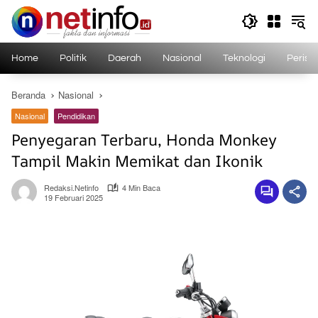
Langsung
ke
konten
Home
Politik
Daerah
Nasional
Teknologi
Perist
Beranda
Nasional
Nasional
Pendidikan
Penyegaran Terbaru, Honda Monkey
Tampil Makin Memikat dan Ikonik
Redaksi.netinfo
4 Min Baca
19 Februari 2025