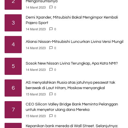
2
Mengonsumsinya
14 Maret 2023
0
Demi Xpander, Mitsubishi Bakal Mengimpor Kembali
3
Pajero Sport
14 Maret 2023
0
Aliansi Nissan-Mitsubishi Luncurkan Livina Versi Mungil
4
14 Maret 2023
0
Sosok New Nissan Livina Terungkap, Apa Kata NMI?
5
14 Maret 2023
0
AS menyalahkan Rusia atas jatuhnya pesawat tak
6
berawak di Laut Hitam, Moskow menyangkal
15 Maret 2023
0
CEO Silicon Valley Bridge Bank Meminta Pelanggan
7
untuk menyetor ulang dana Mereka
15 Maret 2023
0
Kepanikan bank mereda di Wall Street. Selanjutnya: