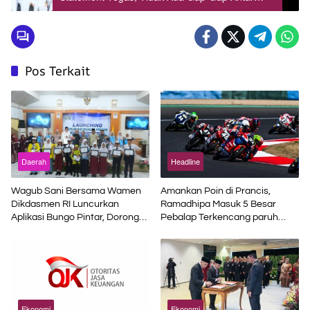
Kelompok ASN
Pos Terkait
Daerah
Headline
Wagub Sani Bersama Wamen
Amankan Poin di Prancis,
Dikdasmen RI Luncurkan
Ramadhipa Masuk 5 Besar
Aplikasi Bungo Pintar, Dorong
Pebalap Terkencang paruh
Transformasi Digital Pendidikan
Musim
di Jambi
Ekonomi
Ekonomi