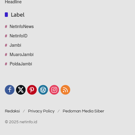
Headline
Label
NetinfoNews
NetinfoID
Jambi
MuaroJambi
PoldaJambi
Redaksi
Privacy Policy
Pedoman Media Siber
© 2025 netinfo.id