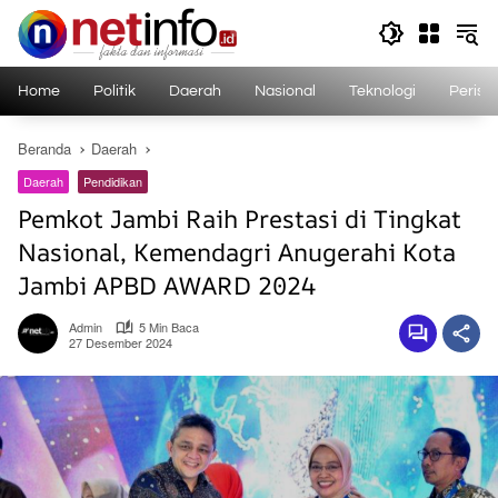
Langsung
ke
konten
Home
Politik
Daerah
Nasional
Teknologi
Perist
Beranda
Daerah
Daerah
Pendidikan
Pemkot Jambi Raih Prestasi di Tingkat
Nasional, Kemendagri Anugerahi Kota
Jambi APBD AWARD 2024
Admin
5 Min Baca
27 Desember 2024