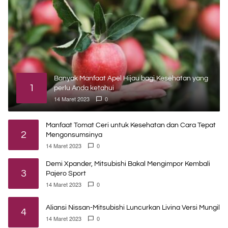
Banyak Manfaat Apel Hijau bagi Kesehatan yang
1
perlu Anda ketahui
14 Maret 2023
0
Manfaat Tomat Ceri untuk Kesehatan dan Cara Tepat
2
Mengonsumsinya
14 Maret 2023
0
Demi Xpander, Mitsubishi Bakal Mengimpor Kembali
3
Pajero Sport
14 Maret 2023
0
Aliansi Nissan-Mitsubishi Luncurkan Livina Versi Mungil
4
14 Maret 2023
0