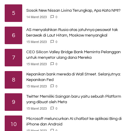
Sosok New Nissan Livina Terungkap, Apa Kata NMI?
5
14 Maret 2023
0
AS menyalahkan Rusia atas jatuhnya pesawat tak
6
berawak di Laut Hitam, Moskow menyangkal
15 Maret 2023
0
CEO Silicon Valley Bridge Bank Meminta Pelanggan
7
untuk menyetor ulang dana Mereka
15 Maret 2023
0
Kepanikan bank mereda di Wall Street. Selanjutnya:
8
Kepanikan Fed
15 Maret 2023
0
Twitter Memiliki Saingan baru yaitu sebuah Platform
9
yang dibuat oleh Meta
15 Maret 2023
0
Microsoft meluncurkan AI chatbot ke aplikasi Bing di
10
iPhone dan Android
15 Maret 2023
0