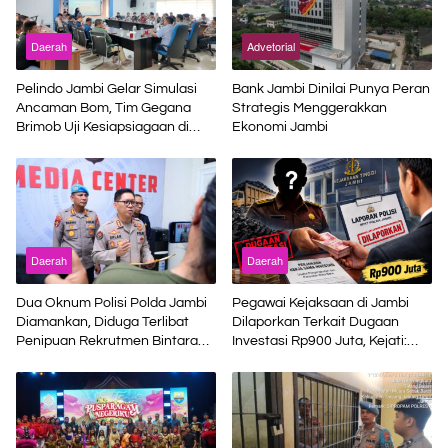
Daerah
Advetorial
Pelindo Jambi Gelar Simulasi
Bank Jambi Dinilai Punya Peran
Ancaman Bom, Tim Gegana
Strategis Menggerakkan
Brimob Uji Kesiapsiagaan di
Ekonomi Jambi
Terminal Petikemas
Daerah
Daerah
Dua Oknum Polisi Polda Jambi
Pegawai Kejaksaan di Jambi
Diamankan, Diduga Terlibat
Dilaporkan Terkait Dugaan
Penipuan Rekrutmen Bintara
Investasi Rp900 Juta, Kejati:
Polri
Bukan Jaksa