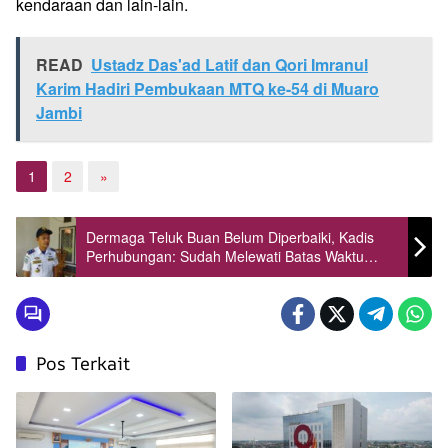
kendaraan dan lain-lain.
READ
Ustadz Das'ad Latif dan Qori Imranul
Karim Hadiri Pembukaan MTQ ke-54 di Muaro
Jambi
1
2
»
Dermaga Teluk Buan Belum Diperbaiki, Kadis
Perhubungan: Sudah Melewati Batas Waktu
Yang Ditentukan
Pos Terkait