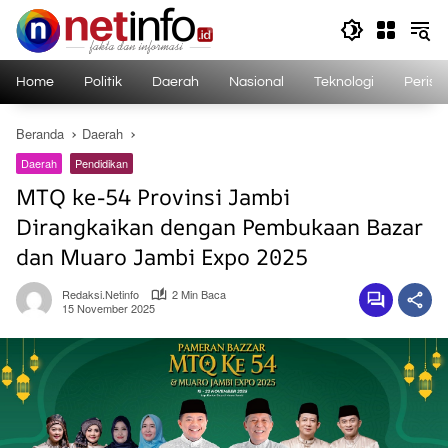
Langsung
ke
konten
Home
Politik
Daerah
Nasional
Teknologi
Perist
Beranda
Daerah
Daerah
Pendidikan
MTQ ke-54 Provinsi Jambi
Dirangkaikan dengan Pembukaan Bazar
dan Muaro Jambi Expo 2025
Redaksi.netinfo
2 Min Baca
15 November 2025