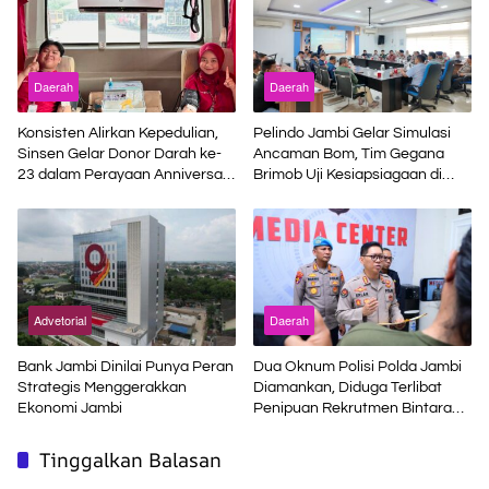
Daerah
Daerah
Konsisten Alirkan Kepedulian,
Pelindo Jambi Gelar Simulasi
Sinsen Gelar Donor Darah ke-
Ancaman Bom, Tim Gegana
23 dalam Perayaan Anniversary
Brimob Uji Kesiapsiagaan di
Sinsen
Terminal Petikemas
Advetorial
Daerah
Bank Jambi Dinilai Punya Peran
Dua Oknum Polisi Polda Jambi
Strategis Menggerakkan
Diamankan, Diduga Terlibat
Ekonomi Jambi
Penipuan Rekrutmen Bintara
Polri
Tinggalkan Balasan