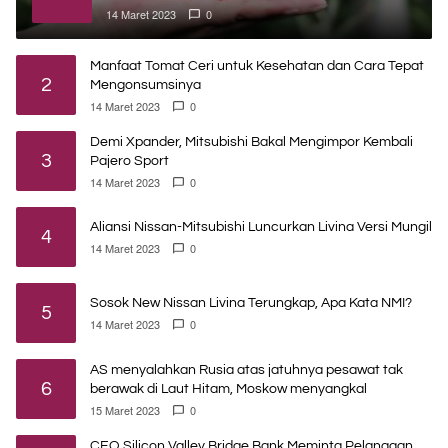
14 Maret 2023
0
Manfaat Tomat Ceri untuk Kesehatan dan Cara Tepat
2
Mengonsumsinya
14 Maret 2023
0
Demi Xpander, Mitsubishi Bakal Mengimpor Kembali
3
Pajero Sport
14 Maret 2023
0
Aliansi Nissan-Mitsubishi Luncurkan Livina Versi Mungil
4
14 Maret 2023
0
Sosok New Nissan Livina Terungkap, Apa Kata NMI?
5
14 Maret 2023
0
AS menyalahkan Rusia atas jatuhnya pesawat tak
6
berawak di Laut Hitam, Moskow menyangkal
15 Maret 2023
0
CEO Silicon Valley Bridge Bank Meminta Pelanggan