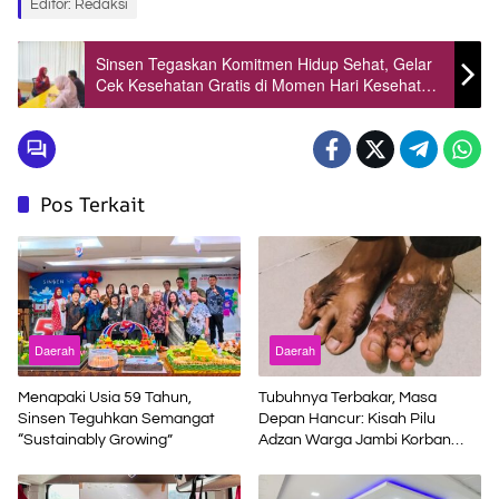
Editor: Redaksi
Sinsen Tegaskan Komitmen Hidup Sehat, Gelar
Cek Kesehatan Gratis di Momen Hari Kesehatan
Nasional
Pos Terkait
Daerah
Daerah
Menapaki Usia 59 Tahun,
Tubuhnya Terbakar, Masa
Sinsen Teguhkan Semangat
Depan Hancur: Kisah Pilu
“Sustainably Growing”
Adzan Warga Jambi Korban
Kecelakaan Kerja di Riau