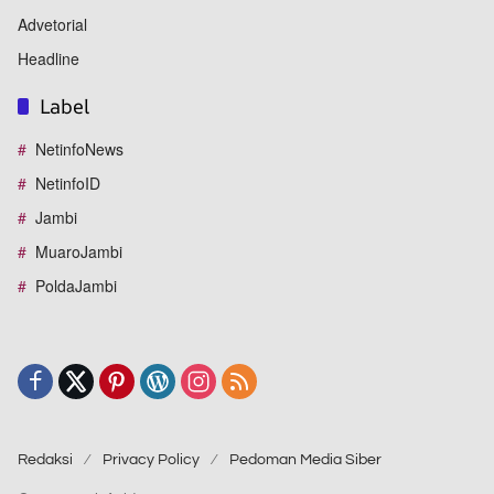
Advetorial
Headline
Label
NetinfoNews
NetinfoID
Jambi
MuaroJambi
PoldaJambi
Redaksi
Privacy Policy
Pedoman Media Siber