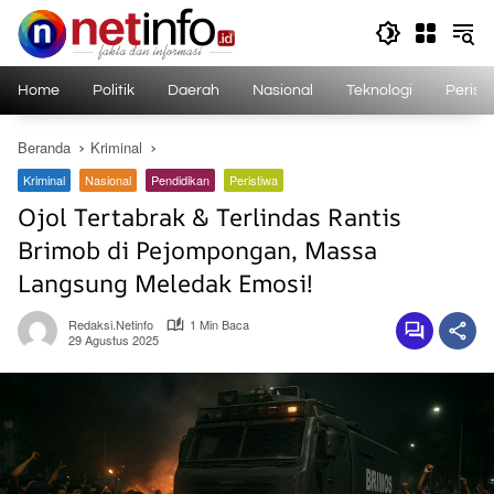
Langsung
ke
konten
Home
Politik
Daerah
Nasional
Teknologi
Perist
Beranda
Kriminal
Kriminal
Nasional
Pendidikan
Peristiwa
Ojol Tertabrak & Terlindas Rantis
Brimob di Pejompongan, Massa
Langsung Meledak Emosi!
Redaksi.netinfo
1 Min Baca
29 Agustus 2025