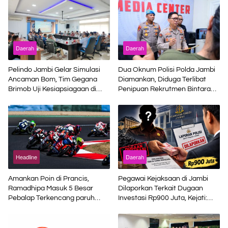
Daerah
Daerah
Pelindo Jambi Gelar Simulasi
Dua Oknum Polisi Polda Jambi
Ancaman Bom, Tim Gegana
Diamankan, Diduga Terlibat
Brimob Uji Kesiapsiagaan di
Penipuan Rekrutmen Bintara
Terminal Petikemas
Polri
Headline
Daerah
Amankan Poin di Prancis,
Pegawai Kejaksaan di Jambi
Ramadhipa Masuk 5 Besar
Dilaporkan Terkait Dugaan
Pebalap Terkencang paruh
Investasi Rp900 Juta, Kejati:
Musim
Bukan Jaksa