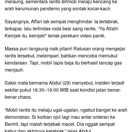
meraung, sementara rantis Brimob melaju kencang ke
arah kerumunan pendemo yang sontak kocar-kacir.
Sayangnya, Affan tak sempat menghindar. Ia tertabrak,
terkapar, lalu terlindas roda besi sang rantis. “Ya Allah!
Keinjek itu, keinjek!” teriak perekam video panik.
Massa pun langsung naik pitam! Ratusan orang mengejar
rantis tersebut, melempari, bahkan mencoba memukul
kendaraan. Tapi, mobil lapis baja itu berhasil tancap gas
menjauh.
Saksi mata bernama Abdul (29) menyebut, insiden terjadi
sekitar pukul 18.30–19.00 WIB saat kondisi jalan benar-
benar chaos.
“Mobil rantis itu melaju ugal-ugalan, ngebut banget ke arah
demonstran. Si korban ojol lagi mau antar orderan ke
Benhil, tapi malah terjebak macet. Dia nggak sempat
kabur dan akhirnya ketabrak,” jelas Abdul.