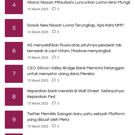
Aliansi Nissan-Mitsubishi Luncurkan Livina Versi Mungil
4
14 Maret 2023
0
Sosok New Nissan Livina Terungkap, Apa Kata NMI?
5
14 Maret 2023
0
AS menyalahkan Rusia atas jatuhnya pesawat tak
6
berawak di Laut Hitam, Moskow menyangkal
15 Maret 2023
0
CEO Silicon Valley Bridge Bank Meminta Pelanggan
7
untuk menyetor ulang dana Mereka
15 Maret 2023
0
Kepanikan bank mereda di Wall Street. Selanjutnya:
8
Kepanikan Fed
15 Maret 2023
0
Twitter Memiliki Saingan baru yaitu sebuah Platform
9
yang dibuat oleh Meta
15 Maret 2023
0