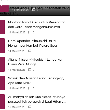
1
Kesehatan yang perlu Anda
ketahui
14 Maret 2023
0
Manfaat Tomat Ceri untuk Kesehatan
dan Cara Tepat Mengonsumsinya
14 Maret 2023
0
Demi Xpander, Mitsubishi Bakal
Mengimpor Kembali Pajero Sport
14 Maret 2023
0
Aliansi Nissan-Mitsubishi Luncurkan
Livina Versi Mungil
14 Maret 2023
0
Sosok New Nissan Livina Terungkap,
Apa Kata NMI?
14 Maret 2023
0
AS menyalahkan Rusia atas jatuhnya
pesawat tak berawak di Laut Hitam,
Moskow menyangkal
15 Maret 2023
0