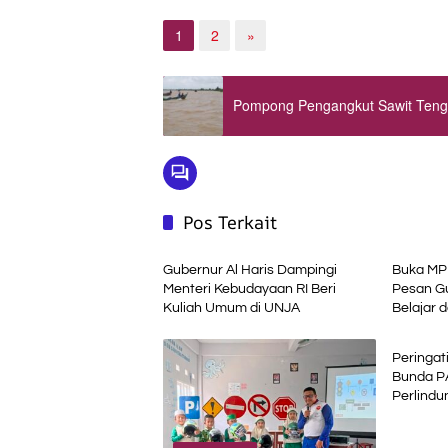
1
2
»
Pompong Pengangkut Sawit Teng
Pos Terkait
Advetorial
Advetori
Gubernur Al Haris Dampingi
Buka MPL
Menteri Kebudayaan RI Beri
Pesan Gu
Kuliah Umum di UNJA
Belajar 
Advetori
Pemerin
Peringat
Bunda P
Perlindu
Pendidika