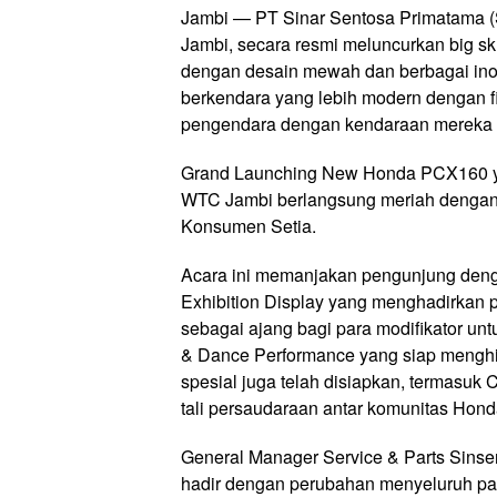
Jambi — PT Sinar Sentosa Primatama (S
Jambi, secara resmi meluncurkan big s
dengan desain mewah dan berbagai ino
berkendara yang lebih modern dengan fi
pengendara dengan kendaraan mereka se
Grand Launching New Honda PCX160 ya
WTC Jambi berlangsung meriah dengan 
Konsumen Setia.
Acara ini memanjakan pengunjung dengan
Exhibition Display yang menghadirkan 
sebagai ajang bagi para modifikator un
& Dance Performance yang siap menghib
spesial juga telah disiapkan, termasuk
tali persaudaraan antar komunitas Hond
General Manager Service & Parts Sin
hadir dengan perubahan menyeluruh p