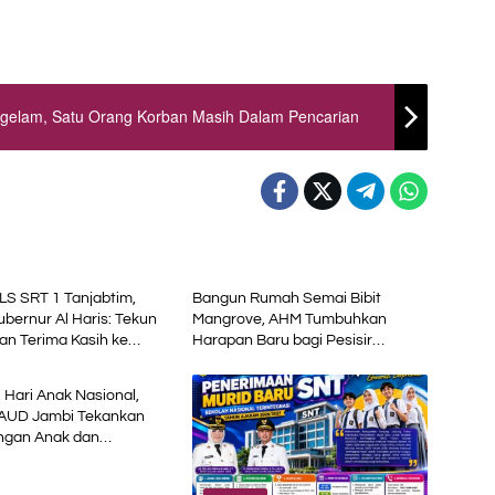
gelam, Satu Orang Korban Masih Dalam Pencarian
al
Daerah
S SRT 1 Tanjabtim,
Bangun Rumah Semai Bibit
bernur Al Haris: Tekun
Mangrove, AHM Tumbuhkan
dan Terima Kasih ke
Harapan Baru bagi Pesisir
al
tah Pusat
Karawang
i Hari Anak Nasional,
AUD Jambi Tekankan
ngan Anak dan
n Inklusif di Era Digital