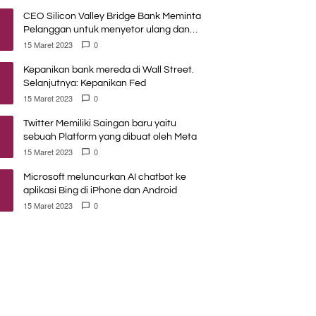
CEO Silicon Valley Bridge Bank Meminta
Pelanggan untuk menyetor ulang dana
Mereka
15 Maret 2023
0
Kepanikan bank mereda di Wall Street.
Selanjutnya: Kepanikan Fed
15 Maret 2023
0
Twitter Memiliki Saingan baru yaitu
sebuah Platform yang dibuat oleh Meta
15 Maret 2023
0
Microsoft meluncurkan AI chatbot ke
aplikasi Bing di iPhone dan Android
15 Maret 2023
0