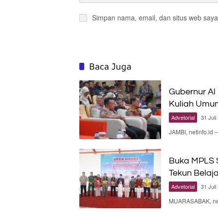
Simpan nama, email, dan situs web saya
Baca Juga
Gubernur Al
Kuliah Umu
Advetorial
31 Juli
JAMBI, netinfo.id
Buka MPLS S
Tekun Belaj
Advetorial
31 Juli
MUARASABAK, neti