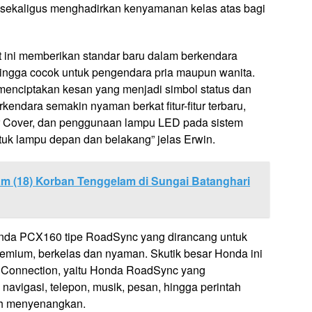
a sekaligus menghadirkan kenyamanan kelas atas bagi
 ini memberikan standar baru dalam berkendara
ingga cocok untuk pengendara pria maupun wanita.
 menciptakan kesan yang menjadi simbol status dan
rkendara semakin nyaman berkat fitur-fitur terbaru,
r Cover, dan penggunaan lampu LED pada sistem
uk lampu depan dan belakang” jelas Erwin.
am (18) Korban Tenggelam di Sungai Batanghari
Honda PCX160 tipe RoadSync yang dirancang untuk
mium, berkelas dan nyaman. Skutik besar Honda ini
ne Connection, yaitu Honda RoadSync yang
igasi, telepon, musik, pesan, hingga perintah
ih menyenangkan.