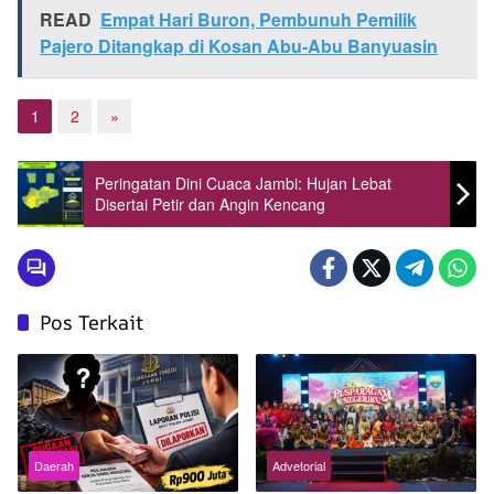
READ
Empat Hari Buron, Pembunuh Pemilik
Pajero Ditangkap di Kosan Abu-Abu Banyuasin
1
2
»
Peringatan Dini Cuaca Jambi: Hujan Lebat
Disertai Petir dan Angin Kencang
Pos Terkait
Daerah
Advetorial