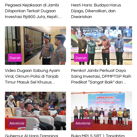
Pegawai Kejaksaan di Jambi
Hesti Haris: Budaya Harus
Dilaporkan Terkait Dugaan
Dijaga, Dikenalkan, dan
Investasi Rp900 Juta, Kejati:
Diwariskan
Bukan Jaksa
Daerah
Daerah
Video Dugaan Sabung Ayam
Pemkot Jambi Perkuat Daya
Viral, Oknum Polisi di Tanjab
Saing Investasi, DPMPTSP Raih
Timur Masuk Sel Khusus
Predikat “Sangat Baik” dari
Propam
BKPM
Advetorial
Advetorial
Gubernur Al Haris Dampingi
Buka MPLS SRT 1 Tanjabtim,