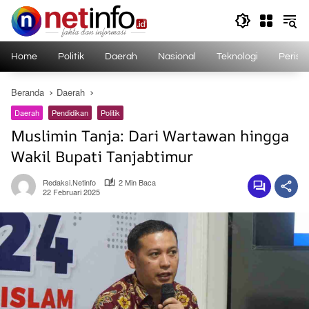
Langsung
ke
konten
Home
Politik
Daerah
Nasional
Teknologi
Perist
Beranda
Daerah
Daerah
Pendidikan
Politik
Muslimin Tanja: Dari Wartawan hingga
Wakil Bupati Tanjabtimur
Redaksi.netinfo
2 Min Baca
22 Februari 2025