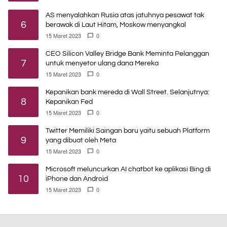
AS menyalahkan Rusia atas jatuhnya pesawat tak
6
berawak di Laut Hitam, Moskow menyangkal
15 Maret 2023
0
CEO Silicon Valley Bridge Bank Meminta Pelanggan
7
untuk menyetor ulang dana Mereka
15 Maret 2023
0
Kepanikan bank mereda di Wall Street. Selanjutnya:
8
Kepanikan Fed
15 Maret 2023
0
Twitter Memiliki Saingan baru yaitu sebuah Platform
9
yang dibuat oleh Meta
15 Maret 2023
0
Microsoft meluncurkan AI chatbot ke aplikasi Bing di
10
iPhone dan Android
15 Maret 2023
0