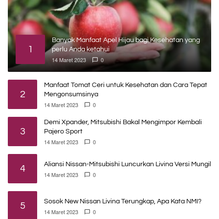
Banyak Manfaat Apel Hijau bagi Kesehatan yang
1
perlu Anda ketahui
14 Maret 2023
0
Manfaat Tomat Ceri untuk Kesehatan dan Cara Tepat
2
Mengonsumsinya
14 Maret 2023
0
Demi Xpander, Mitsubishi Bakal Mengimpor Kembali
3
Pajero Sport
14 Maret 2023
0
Aliansi Nissan-Mitsubishi Luncurkan Livina Versi Mungil
4
14 Maret 2023
0
Sosok New Nissan Livina Terungkap, Apa Kata NMI?
5
14 Maret 2023
0