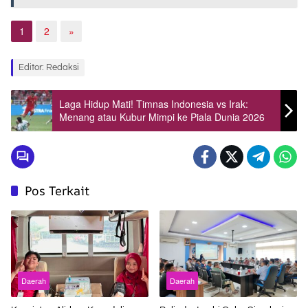
1
2
»
Editor: Redaksi
Laga Hidup Mati! Timnas Indonesia vs Irak:
Menang atau Kubur Mimpi ke Piala Dunia 2026
Pos Terkait
Daerah
Daerah