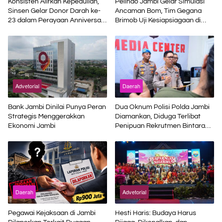
Konsisten Alirkan Kepedulian,
Pelindo Jambi Gelar Simulasi
Sinsen Gelar Donor Darah ke-
Ancaman Bom, Tim Gegana
23 dalam Perayaan Anniversary
Brimob Uji Kesiapsiagaan di
Sinsen
Terminal Petikemas
Advetorial
Daerah
Bank Jambi Dinilai Punya Peran
Dua Oknum Polisi Polda Jambi
Strategis Menggerakkan
Diamankan, Diduga Terlibat
Ekonomi Jambi
Penipuan Rekrutmen Bintara
Polri
Daerah
Advetorial
Pegawai Kejaksaan di Jambi
Hesti Haris: Budaya Harus