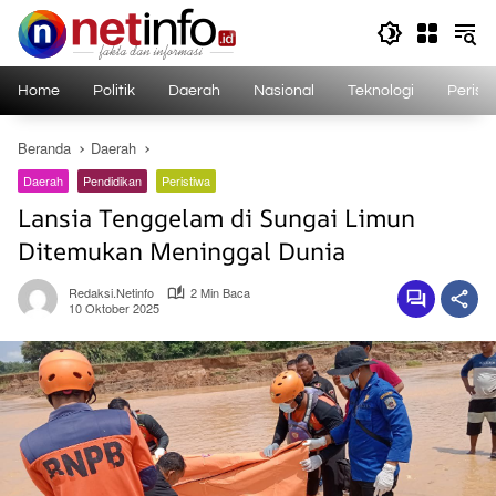
Langsung
ke
konten
Home
Politik
Daerah
Nasional
Teknologi
Perist
Beranda
Daerah
Daerah
Pendidikan
Peristiwa
Lansia Tenggelam di Sungai Limun
Ditemukan Meninggal Dunia
Redaksi.netinfo
2 Min Baca
10 Oktober 2025