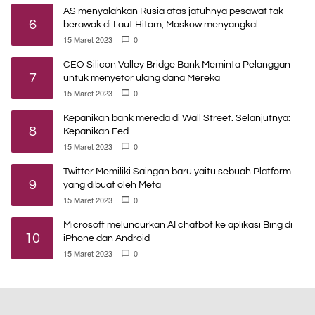
AS menyalahkan Rusia atas jatuhnya pesawat tak
6
berawak di Laut Hitam, Moskow menyangkal
15 Maret 2023
0
CEO Silicon Valley Bridge Bank Meminta Pelanggan
7
untuk menyetor ulang dana Mereka
15 Maret 2023
0
Kepanikan bank mereda di Wall Street. Selanjutnya:
8
Kepanikan Fed
15 Maret 2023
0
Twitter Memiliki Saingan baru yaitu sebuah Platform
9
yang dibuat oleh Meta
15 Maret 2023
0
Microsoft meluncurkan AI chatbot ke aplikasi Bing di
10
iPhone dan Android
15 Maret 2023
0