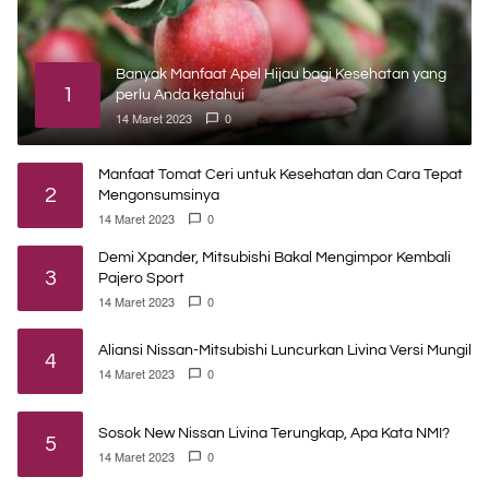
Banyak Manfaat Apel Hijau bagi Kesehatan yang
1
perlu Anda ketahui
14 Maret 2023
0
Manfaat Tomat Ceri untuk Kesehatan dan Cara Tepat
2
Mengonsumsinya
14 Maret 2023
0
Demi Xpander, Mitsubishi Bakal Mengimpor Kembali
3
Pajero Sport
14 Maret 2023
0
Aliansi Nissan-Mitsubishi Luncurkan Livina Versi Mungil
4
14 Maret 2023
0
Sosok New Nissan Livina Terungkap, Apa Kata NMI?
5
14 Maret 2023
0