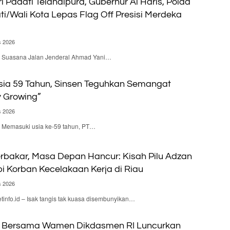
i Padati Telanaipura, Gubernur Al Haris, Polda
ti/Wali Kota Lepas Flag Off Presisi Merdeka
s 2026
 – Suasana Jalan Jenderal Ahmad Yani…
ia 59 Tahun, Sinsen Teguhkan Semangat
y Growing”
s 2026
 – Memasuki usia ke-59 tahun, PT…
rbakar, Masa Depan Hancur: Kisah Pilu Adzan
 Korban Kecelakaan Kerja di Riau
s 2026
nfo.id – Isak tangis tak kuasa disembunyikan…
 Bersama Wamen Dikdasmen RI Luncurkan