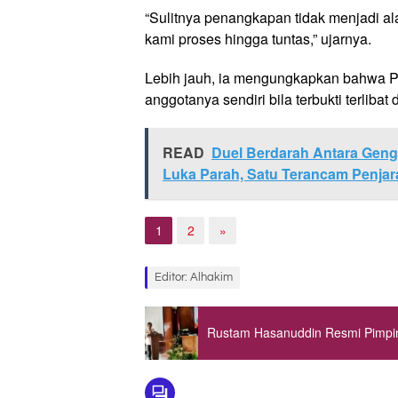
“Sulitnya penangkapan tidak menjadi alas
kami proses hingga tuntas,” ujarnya.
Lebih jauh, ia mengungkapkan bahwa P
anggotanya sendiri bila terbukti terlibat 
READ
Duel Berdarah Antara Geng 
Luka Parah, Satu Terancam Penjar
1
2
»
Editor: Alhakim
Rustam Hasanuddin Resmi Pimpin