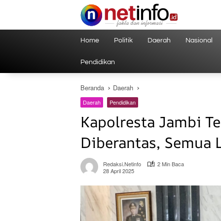
Langsung
ke
konten
Home
Politik
Daerah
Nasional
Pendidikan
Beranda
Daerah
Daerah
Pendidikan
Kapolresta Jambi Te
Diberantas, Semua 
Redaksi.netinfo
2 Min Baca
28 April 2025