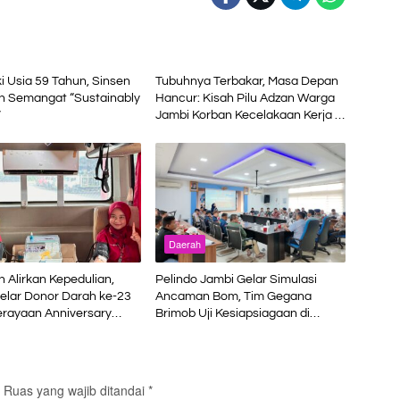
Daerah
 Usia 59 Tahun, Sinsen
Tubuhnya Terbakar, Masa Depan
n Semangat “Sustainably
Hancur: Kisah Pilu Adzan Warga
”
Jambi Korban Kecelakaan Kerja di
Riau
Daerah
n Alirkan Kepedulian,
Pelindo Jambi Gelar Simulasi
elar Donor Darah ke-23
Ancaman Bom, Tim Gegana
erayaan Anniversary
Brimob Uji Kesiapsiagaan di
Terminal Petikemas
Ruas yang wajib ditandai
*