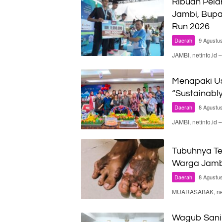
Ribuan Pelar
Jambi, Bupa
Run 2026
Daerah
9 Agustu
JAMBI, netinfo.id
Menapaki Us
“Sustainabl
Daerah
8 Agustu
JAMBI, netinfo.id
Tubuhnya Te
Warga Jambi
Daerah
8 Agustu
MUARASABAK, neti
Wagub Sani