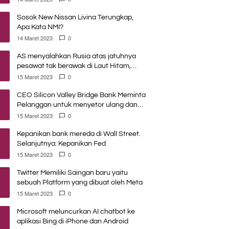
Sosok New Nissan Livina Terungkap,
Apa Kata NMI?
14 Maret 2023
0
AS menyalahkan Rusia atas jatuhnya
pesawat tak berawak di Laut Hitam,
Moskow menyangkal
15 Maret 2023
0
CEO Silicon Valley Bridge Bank Meminta
Pelanggan untuk menyetor ulang dana
Mereka
15 Maret 2023
0
Kepanikan bank mereda di Wall Street.
Selanjutnya: Kepanikan Fed
15 Maret 2023
0
Twitter Memiliki Saingan baru yaitu
sebuah Platform yang dibuat oleh Meta
15 Maret 2023
0
Microsoft meluncurkan AI chatbot ke
aplikasi Bing di iPhone dan Android