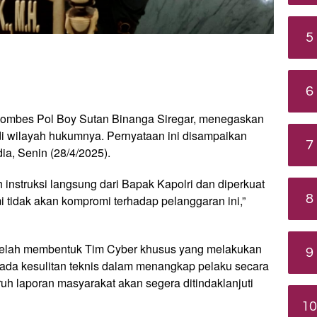
5
6
Kombes Pol Boy Sutan Binanga Siregar, menegaskan
e di wilayah hukumnya. Pernyataan ini disampaikan
7
a, Senin (28/4/2025).
 instruksi langsung dari Bapak Kapolri dan diperkuat
8
 tidak akan kompromi terhadap pelanggaran ini,”
telah membentuk Tim Cyber khusus yang melakukan
9
ui ada kesulitan teknis dalam menangkap pelaku secara
h laporan masyarakat akan segera ditindaklanjuti
10