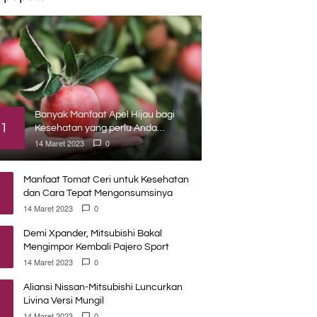
Banyak Manfaat Apel Hijau bagi
1
Kesehatan yang perlu Anda
ketahui
14 Maret 2023
0
Manfaat Tomat Ceri untuk Kesehatan
dan Cara Tepat Mengonsumsinya
14 Maret 2023
0
Demi Xpander, Mitsubishi Bakal
Mengimpor Kembali Pajero Sport
14 Maret 2023
0
Aliansi Nissan-Mitsubishi Luncurkan
Livina Versi Mungil
14 Maret 2023
0