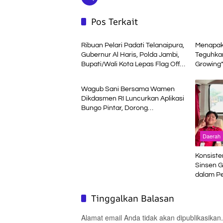
Pos Terkait
Daerah
Daerah
Ribuan Pelari Padati Telanaipura,
Menapaki
Gubernur Al Haris, Polda Jambi,
Teguhka
Bupati/Wali Kota Lepas Flag Off
Growing
Daerah
Presisi Merdeka Run 2026
Wagub Sani Bersama Wamen
Dikdasmen RI Luncurkan Aplikasi
Bungo Pintar, Dorong
Transformasi Digital Pendidikan di
Jambi
Daerah
Konsiste
Sinsen G
dalam P
Sinsen
Tinggalkan Balasan
Alamat email Anda tidak akan dipublikasikan.