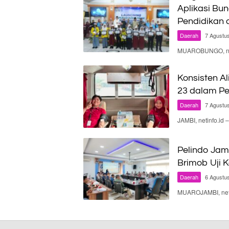
Aplikasi Bun
Pendidikan 
Daerah
7 Agustu
MUAROBUNGO, neti
Konsisten Al
23 dalam Pe
Daerah
7 Agustu
JAMBI, netinfo.id
Pelindo Jam
Brimob Uji 
Daerah
6 Agustu
MUAROJAMBI, neti