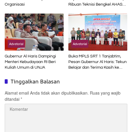
Organisasi
Ribuan Teknisi Bengkel AHASS
Asah Kompetensi di Technical
Skill Contest
Advetorial
Advetorial
Gubernur Al Haris Dampingi
Buka MPLS SRT 1 Tanjabtim,
Menteri Kebudayaan RI Beri
Pesan Gubernur Al Haris: Tekun
Kuliah Umum di UNJA
Belajar dan Terima Kasih ke
Pemerintah Pusat
Tinggalkan Balasan
Alamat email Anda tidak akan dipublikasikan.
Ruas yang wajib
ditandai
*