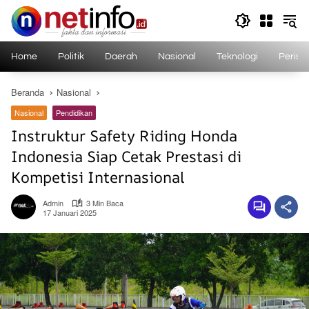
Langsung
ke
konten
Home
Politik
Daerah
Nasional
Teknologi
Perist
Beranda
Nasional
Nasional
Pendidikan
Instruktur Safety Riding Honda
Indonesia Siap Cetak Prestasi di
Kompetisi Internasional
Admin
3 Min Baca
17 Januari 2025