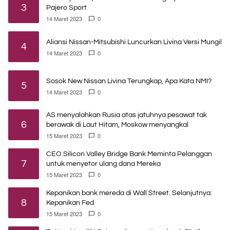
3
Pajero Sport
14 Maret 2023
0
Aliansi Nissan-Mitsubishi Luncurkan Livina Versi Mungil
4
14 Maret 2023
0
Sosok New Nissan Livina Terungkap, Apa Kata NMI?
5
14 Maret 2023
0
AS menyalahkan Rusia atas jatuhnya pesawat tak
6
berawak di Laut Hitam, Moskow menyangkal
15 Maret 2023
0
CEO Silicon Valley Bridge Bank Meminta Pelanggan
7
untuk menyetor ulang dana Mereka
15 Maret 2023
0
Kepanikan bank mereda di Wall Street. Selanjutnya:
8
Kepanikan Fed
15 Maret 2023
0