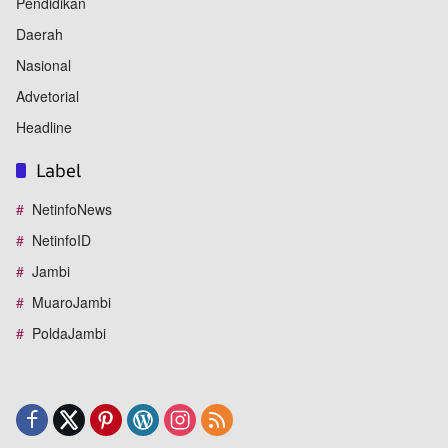
Pendidikan
Daerah
Nasional
Advetorial
Headline
Label
NetinfoNews
NetinfoID
Jambi
MuaroJambi
PoldaJambi