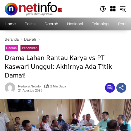
Langsung
ke
konten
Home
Politik
Daerah
Nasional
Teknologi
Perist
Beranda
Daerah
Daerah
Pendidikan
Drama Lahan Rantau Karya vs PT
Kaswari Unggul: Akhirnya Ada Titik
Damai!
Redaksi.netinfo
2 Min Baca
21 Agustus 2025