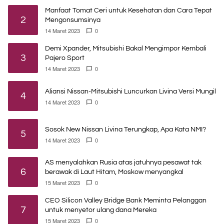
Manfaat Tomat Ceri untuk Kesehatan dan Cara Tepat
2
Mengonsumsinya
14 Maret 2023
0
Demi Xpander, Mitsubishi Bakal Mengimpor Kembali
3
Pajero Sport
14 Maret 2023
0
Aliansi Nissan-Mitsubishi Luncurkan Livina Versi Mungil
4
14 Maret 2023
0
Sosok New Nissan Livina Terungkap, Apa Kata NMI?
5
14 Maret 2023
0
AS menyalahkan Rusia atas jatuhnya pesawat tak
6
berawak di Laut Hitam, Moskow menyangkal
15 Maret 2023
0
CEO Silicon Valley Bridge Bank Meminta Pelanggan
7
untuk menyetor ulang dana Mereka
15 Maret 2023
0