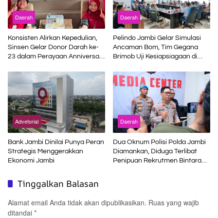
Daerah
Daerah
Konsisten Alirkan Kepedulian,
Pelindo Jambi Gelar Simulasi
Sinsen Gelar Donor Darah ke-
Ancaman Bom, Tim Gegana
23 dalam Perayaan Anniversary
Brimob Uji Kesiapsiagaan di
Sinsen
Terminal Petikemas
Advetorial
Daerah
Bank Jambi Dinilai Punya Peran
Dua Oknum Polisi Polda Jambi
Strategis Menggerakkan
Diamankan, Diduga Terlibat
Ekonomi Jambi
Penipuan Rekrutmen Bintara
Polri
Tinggalkan Balasan
Alamat email Anda tidak akan dipublikasikan.
Ruas yang wajib
ditandai
*