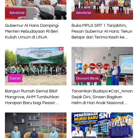
Advetorial
Advetorial
Gubernur Al Haris Dampingi
Buka MPLS SRT 1 Tanjabtim,
Menteri Kebudayaan RI Beri
Pesan Gubernur Al Haris: Tekun
Kuliah Umum di UNJA
Belajar dan Terima Kasih ke
Pemerintah Pusat
Daerah
Ekonomi Bisnis
Bangun Rumah Semai Bibit
Tanamkan Budaya #Cari_Aman
Mangrove, AHM Tumbuhkan
Sejak Dini, Sinsen Bagikan
Harapan Baru bagi Pesisir
Helm di Hari Anak Nasional
Karawang
2026