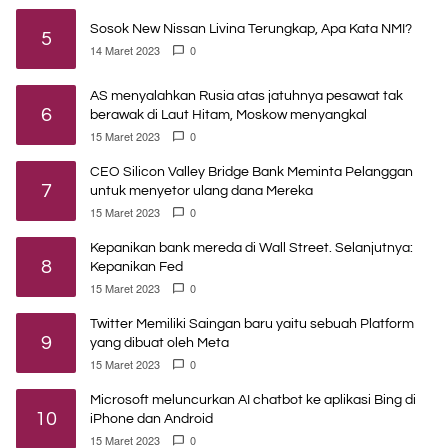
Sosok New Nissan Livina Terungkap, Apa Kata NMI?
5
14 Maret 2023
0
AS menyalahkan Rusia atas jatuhnya pesawat tak
6
berawak di Laut Hitam, Moskow menyangkal
15 Maret 2023
0
CEO Silicon Valley Bridge Bank Meminta Pelanggan
7
untuk menyetor ulang dana Mereka
15 Maret 2023
0
Kepanikan bank mereda di Wall Street. Selanjutnya:
8
Kepanikan Fed
15 Maret 2023
0
Twitter Memiliki Saingan baru yaitu sebuah Platform
9
yang dibuat oleh Meta
15 Maret 2023
0
Microsoft meluncurkan AI chatbot ke aplikasi Bing di
10
iPhone dan Android
15 Maret 2023
0