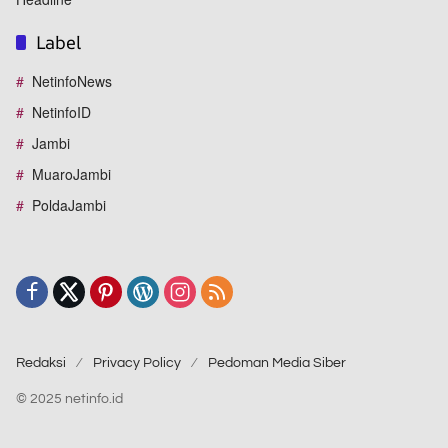
Label
NetinfoNews
NetinfoID
Jambi
MuaroJambi
PoldaJambi
Redaksi
Privacy Policy
Pedoman Media Siber
© 2025 netinfo.id