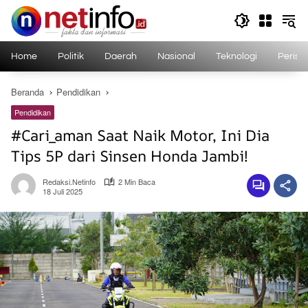
Langsung
ke
konten
Home
Politik
Daerah
Nasional
Teknologi
Perist
Beranda
Pendidikan
Pendidikan
#Cari_aman Saat Naik Motor, Ini Dia
Tips 5P dari Sinsen Honda Jambi!
Redaksi.netinfo
2 Min Baca
18 Juli 2025