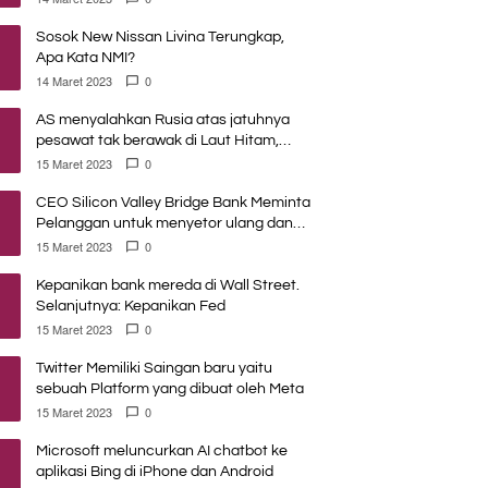
Sosok New Nissan Livina Terungkap,
Apa Kata NMI?
14 Maret 2023
0
AS menyalahkan Rusia atas jatuhnya
pesawat tak berawak di Laut Hitam,
Moskow menyangkal
15 Maret 2023
0
CEO Silicon Valley Bridge Bank Meminta
Pelanggan untuk menyetor ulang dana
Mereka
15 Maret 2023
0
Kepanikan bank mereda di Wall Street.
Selanjutnya: Kepanikan Fed
15 Maret 2023
0
Twitter Memiliki Saingan baru yaitu
sebuah Platform yang dibuat oleh Meta
15 Maret 2023
0
Microsoft meluncurkan AI chatbot ke
aplikasi Bing di iPhone dan Android