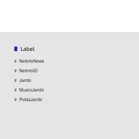
Label
NetinfoNews
NetinfoID
Jambi
MuaroJambi
PoldaJambi