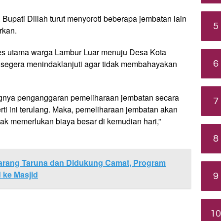
Bupati Dillah turut menyoroti beberapa jembatan lain
5
rkan.
ses utama warga Lambur Luar menuju Desa Kota
k segera menindaklanjuti agar tidak membahayakan
6
ingnya penganggaran pemeliharaan jembatan secara
7
erti ini terulang. Maka, pemeliharaan jembatan akan
ak memerlukan biaya besar di kemudian hari,”
8
rang Taruna dan Didukung Camat, Program
 ke Masjid
9
10