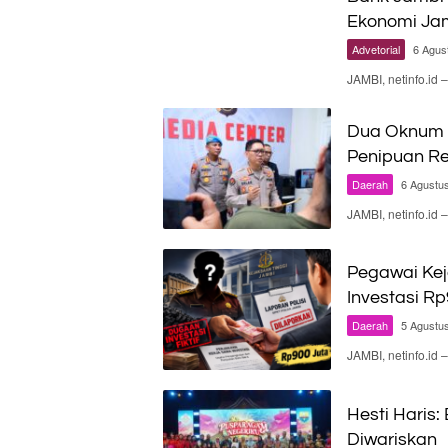
Ekonomi Ja
Advetorial
6 Agus
JAMBI, netinfo.id
Dua Oknum P
Penipuan Re
Daerah
6 Agustu
JAMBI, netinfo.i
Pegawai Kej
Investasi Rp
Daerah
5 Agustu
JAMBI, netinfo.i
Hesti Haris:
Diwariskan