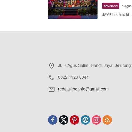
Advetorial
5 Agus
JAMBI, netinfo.id
Jl. H Agus Salim, Handil Jaya, Jelutung
0822 4123 0044
redaksi.netinfo@gmail.com