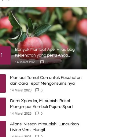
Banyak Manfaat Apel Hijau bagi
1
Kesehatan yang perlu Anda
ketahui
14 Maret 2023
0
Manfaat Tomat Ceri untuk Kesehatan
dan Cara Tepat Mengonsumsinya
14 Maret 2023
0
Demi Xpander, Mitsubishi Bakal
Mengimpor Kembali Pajero Sport
14 Maret 2023
0
Aliansi Nissan-Mitsubishi Luncurkan
Livina Versi Mungil
14 Maret 2023
0