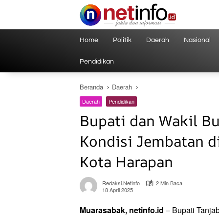
Langsung
ke
konten
Home
Politik
Daerah
Nasional
Pendidikan
Beranda
Daerah
Daerah
Pendidikan
Bupati dan Wakil Bu
Kondisi Jembatan d
Kota Harapan
Redaksi.netinfo
2 Min Baca
18 April 2025
Muarasabak, netinfo.id
– Bupati Tanjab