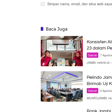
Simpan nama, email, dan situs web saya
Baca Juga
Konsisten Al
23 dalam Pe
Daerah
7 Agustu
JAMBI, netinfo.id
Pelindo Jam
Brimob Uji 
Daerah
6 Agustu
MUAROJAMBI, neti
Bank Jambi 