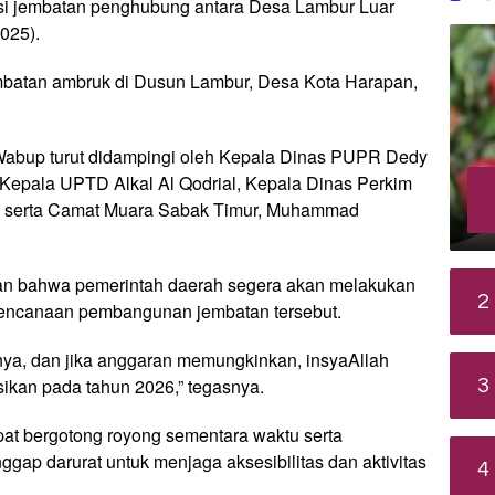
isi jembatan penghubung antara Desa Lambur Luar
025).
embatan ambruk di Dusun Lambur, Desa Kota Harapan,
 Wabup turut didampingi oleh Kepala Dinas PUPR Dedy
 Kepala UPTD Alkal Al Qodrial, Kepala Dinas Perkim
ta, serta Camat Muara Sabak Timur, Muhammad
an bahwa pemerintah daerah segera akan melakukan
2
rencanaan pembangunan jembatan tersebut.
nya, dan jika anggaran memungkinkan, insyaAllah
sikan pada tahun 2026,” tegasnya.
3
at bergotong royong sementara waktu serta
ap darurat untuk menjaga aksesibilitas dan aktivitas
4