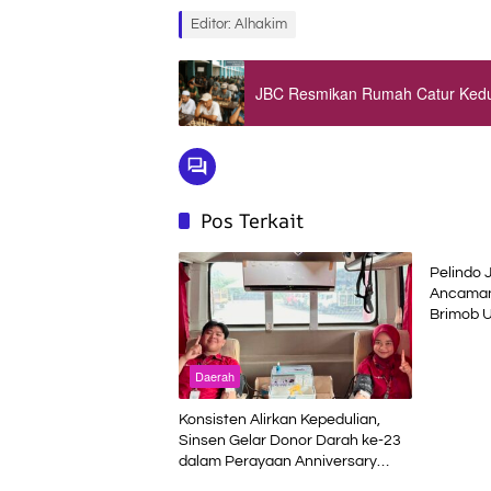
Editor: Alhakim
JBC Resmikan Rumah Catur Kedua
Pos Terkait
Daerah
Pelindo 
Ancaman
Brimob U
Terminal
Daerah
Konsisten Alirkan Kepedulian,
Sinsen Gelar Donor Darah ke-23
dalam Perayaan Anniversary
Daerah
Daerah
Sinsen