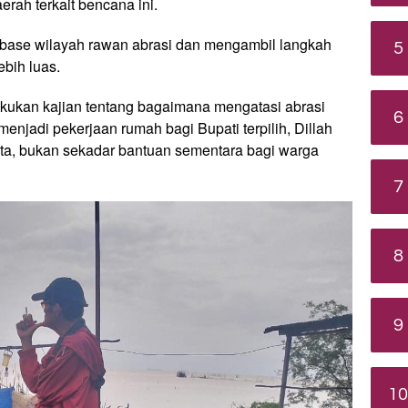
rah terkait bencana ini.
base wilayah rawan abrasi dan mengambil langkah
5
bih luas.
ukan kajian tentang bagaimana mengatasi abrasi
6
enjadi pekerjaan rumah bagi Bupati terpilih, Dillah
ata, bukan sekadar bantuan sementara bagi warga
7
8
9
10