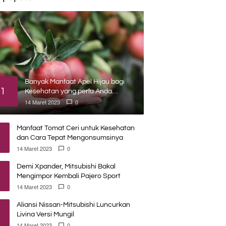
Banyak Manfaat Apel Hijau bagi
1
Kesehatan yang perlu Anda
ketahui
14 Maret 2023
0
Manfaat Tomat Ceri untuk Kesehatan
dan Cara Tepat Mengonsumsinya
14 Maret 2023
0
Demi Xpander, Mitsubishi Bakal
Mengimpor Kembali Pajero Sport
14 Maret 2023
0
Aliansi Nissan-Mitsubishi Luncurkan
Livina Versi Mungil
14 Maret 2023
0