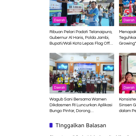
Daerah
Daerah
Ribuan Pelari Padati Telanaipura,
Menapaki
Gubernur Al Haris, Polda Jambi,
Teguhka
Bupati/Wali Kota Lepas Flag Off
Growing
Presisi Merdeka Run 2026
Daerah
Daerah
Wagub Sani Bersama Wamen
Konsiste
Dikdasmen RI Luncurkan Aplikasi
Sinsen G
Bungo Pintar, Dorong
dalam P
Transformasi Digital Pendidikan di
Sinsen
Jambi
Tinggalkan Balasan