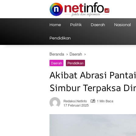
Langsung
ke
konten
Home
Politik
Daerah
Nasional
Pendidikan
Beranda
Daerah
Daerah
Pendidikan
Akibat Abrasi Panta
Simbur Terpaksa Dir
Redaksi.netinfo
1 Min Baca
17 Februari 2025