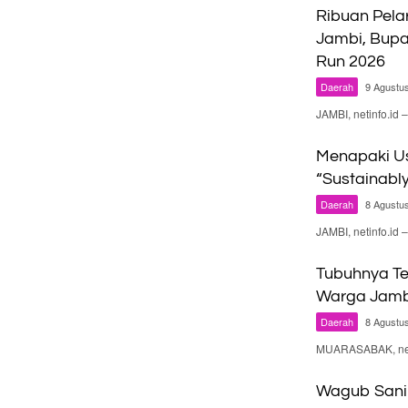
Ribuan Pelar
Jambi, Bupa
Run 2026
Daerah
9 Agustu
JAMBI, netinfo.id
Menapaki Us
“Sustainabl
Daerah
8 Agustu
JAMBI, netinfo.id
Tubuhnya Te
Warga Jambi
Daerah
8 Agustu
MUARASABAK, neti
Wagub Sani