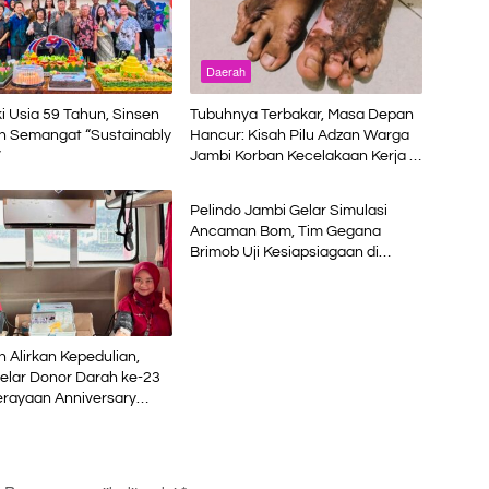
Daerah
 Usia 59 Tahun, Sinsen
Tubuhnya Terbakar, Masa Depan
n Semangat “Sustainably
Hancur: Kisah Pilu Adzan Warga
”
Jambi Korban Kecelakaan Kerja di
Daerah
Riau
Pelindo Jambi Gelar Simulasi
Ancaman Bom, Tim Gegana
Brimob Uji Kesiapsiagaan di
Terminal Petikemas
n Alirkan Kepedulian,
elar Donor Darah ke-23
erayaan Anniversary