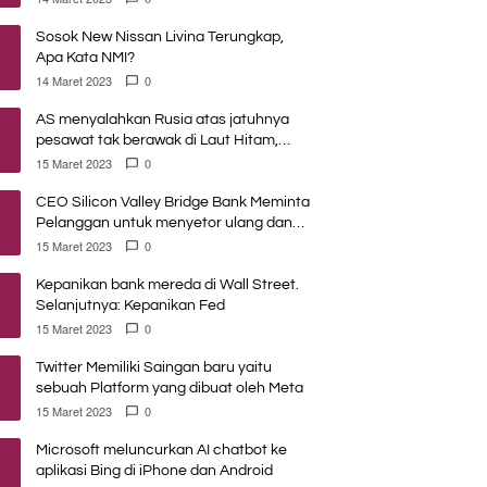
Sosok New Nissan Livina Terungkap,
Apa Kata NMI?
14 Maret 2023
0
AS menyalahkan Rusia atas jatuhnya
pesawat tak berawak di Laut Hitam,
Moskow menyangkal
15 Maret 2023
0
CEO Silicon Valley Bridge Bank Meminta
Pelanggan untuk menyetor ulang dana
Mereka
15 Maret 2023
0
Kepanikan bank mereda di Wall Street.
Selanjutnya: Kepanikan Fed
15 Maret 2023
0
Twitter Memiliki Saingan baru yaitu
sebuah Platform yang dibuat oleh Meta
15 Maret 2023
0
Microsoft meluncurkan AI chatbot ke
aplikasi Bing di iPhone dan Android