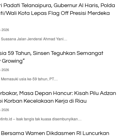
i Padati Telanaipura, Gubernur Al Haris, Polda
ti/Wali Kota Lepas Flag Off Presisi Merdeka
s 2026
 – Suasana Jalan Jenderal Ahmad Yani…
ia 59 Tahun, Sinsen Teguhkan Semangat
y Growing”
s 2026
 – Memasuki usia ke-59 tahun, PT…
rbakar, Masa Depan Hancur: Kisah Pilu Adzan
 Korban Kecelakaan Kerja di Riau
s 2026
nfo.id – Isak tangis tak kuasa disembunyikan…
 Bersama Wamen Dikdasmen RI Luncurkan