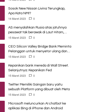
Sosok New Nissan Livina Terungkap,
Apa Kata NMI?
14 Maret 2023
0
AS menyalahkan Rusia atas jatuhnya
pesawat tak berawak di Laut Hitam,
Moskow menyangkal
15 Maret 2023
0
CEO Silicon Valley Bridge Bank Meminta
Pelanggan untuk menyetor ulang dana
Mereka
15 Maret 2023
0
Kepanikan bank mereda di Wall Street.
Selanjutnya: Kepanikan Fed
15 Maret 2023
0
Twitter Memiliki Saingan baru yaitu
sebuah Platform yang dibuat oleh Meta
15 Maret 2023
0
Microsoft meluncurkan AI chatbot ke
aplikasi Bing di iPhone dan Android