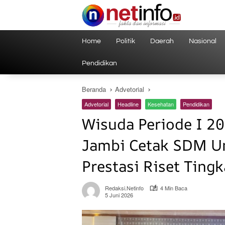
Langsung
ke
konten
Home
Politik
Daerah
Nasional
Pendidikan
Beranda
Advetorial
Advetorial
Headline
Kesehatan
Pendidikan
Wisuda Periode I 20
Jambi Cetak SDM U
Prestasi Riset Ting
Redaksi.netinfo
4 Min Baca
5 Juni 2026