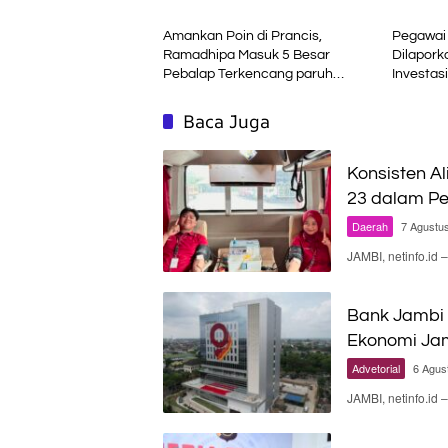
Sinsen
Amankan Poin di Prancis,
Pegawai 
Ramadhipa Masuk 5 Besar
Dilapork
Pebalap Terkencang paruh
Investasi
Musim
Bukan J
Baca Juga
Konsisten Al
23 dalam Pe
Daerah
7 Agustu
JAMBI, netinfo.id
Bank Jambi 
Ekonomi Ja
Advetorial
6 Agus
JAMBI, netinfo.id