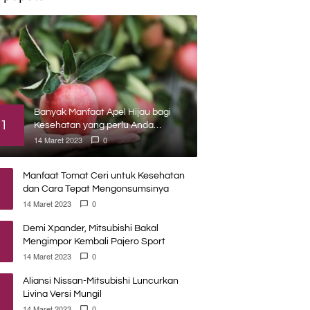
Banyak Manfaat Apel Hijau bagi
1
Kesehatan yang perlu Anda
ketahui
14 Maret 2023
0
Manfaat Tomat Ceri untuk Kesehatan
dan Cara Tepat Mengonsumsinya
14 Maret 2023
0
Demi Xpander, Mitsubishi Bakal
Mengimpor Kembali Pajero Sport
14 Maret 2023
0
Aliansi Nissan-Mitsubishi Luncurkan
Livina Versi Mungil
14 Maret 2023
0