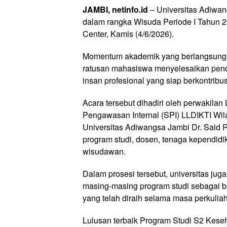
JAMBI, netinfo.id
– Universitas Adiwa
dalam rangka Wisuda Periode I Tahun 
Center, Kamis (4/6/2026).
Momentum akademik yang berlangsung k
ratusan mahasiswa menyelesaikan pendi
insan profesional yang siap berkontri
Acara tersebut dihadiri oleh perwakila
Pengawasan Internal (SPI) LLDIKTI Wila
Universitas Adiwangsa Jambi Dr. Said Riz
program studi, dosen, tenaga kependidi
wisudawan.
Dalam prosesi tersebut, universitas ju
masing-masing program studi sebagai be
yang telah diraih selama masa perkulia
Lulusan terbaik Program Studi S2 Keseh