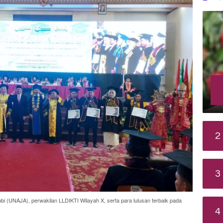
2
3
i (UNAJA), perwakilan LLDIKTI Wilayah X, serta para lulusan terbaik pada
4