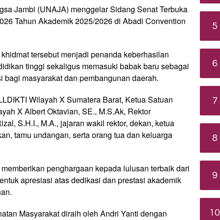
ngsa Jambi (UNAJA) menggelar Sidang Senat Terbuka
2026 Tahun Akademik 2025/2026 di Abadi Convention
5
hidmat tersebut menjadi penanda keberhasilan
6
dikan tinggi sekaligus memasuki babak baru sebagai
busi bagi masyarakat dan pembangunan daerah.
n LLDIKTI Wilayah X Sumatera Barat, Ketua Satuan
7
yah X Albert Oktavian, SE., M.S.Ak, Rektor
al, S.H.I., M.A., jajaran wakil rektor, dekan, ketua
kan, tamu undangan, serta orang tua dan keluarga
8
ga memberikan penghargaan kepada lulusan terbaik dari
9
ntuk apresiasi atas dedikasi dan prestasi akademik
han.
10
atan Masyarakat diraih oleh Andri Yanti dengan