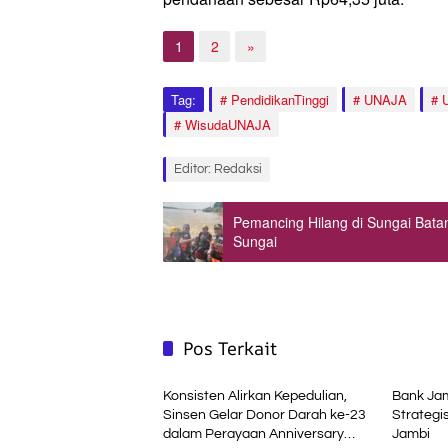
1
2
»
Tag:
PendidikanTinggi
UNAJA
WisudaUNAJA
Editor: Redaksi
Pemancing Hilang di Sungai Bata
Sungai
Pos Terkait
Daerah
Advetori
Konsisten Alirkan Kepedulian,
Bank Jam
Sinsen Gelar Donor Darah ke-23
Strateg
dalam Perayaan Anniversary
Jambi
Headline
Daerah