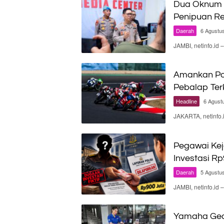
Dua Oknum P
Penipuan Re
Daerah
6 Agustu
JAMBI, netinfo.i
Amankan Poi
Pebalap Te
Headline
6 Agust
JAKARTA, netinfo
Pegawai Kej
Investasi Rp
Daerah
5 Agustu
JAMBI, netinfo.i
Yamaha Gear