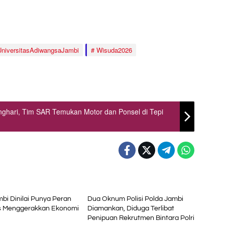
UniversitasAdiwangsaJambi
Wisuda2026
nghari, Tim SAR Temukan Motor dan Ponsel di Tepi
al
Daerah
bi Dinilai Punya Peran
Dua Oknum Polisi Polda Jambi
is Menggerakkan Ekonomi
Diamankan, Diduga Terlibat
Penipuan Rekrutmen Bintara Polri
Ekonomi