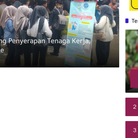
Te
ng Penyerapan Tenaga Kerja,
te
2
3