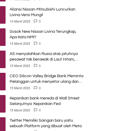
Aliansi Nissan-Mitsubishi Luncurkan
Livina Versi Mungil
14 Maret 2023
0
Sosok New Nissan Livina Terungkap,
Apa Kata NMI?
14 Maret 2023
0
AS menyalahkan Rusia atas jatuhnya
pesawat tak berawak di Laut Hitam,
Moskow menyangkal
15 Maret 2023
0
CEO Silicon Valley Bridge Bank Meminta
Pelanggan untuk menyetor ulang dana
Mereka
15 Maret 2023
0
Kepanikan bank mereda di Wall Street.
Selanjutnya: Kepanikan Fed
15 Maret 2023
0
Twitter Memiliki Saingan baru yaitu
sebuah Platform yang dibuat oleh Meta