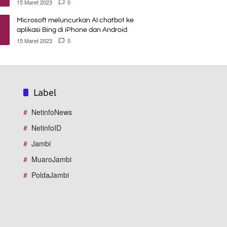
15 Maret 2023
0
Microsoft meluncurkan AI chatbot ke
aplikasi Bing di iPhone dan Android
15 Maret 2023
0
Label
NetinfoNews
NetinfoID
Jambi
MuaroJambi
PoldaJambi