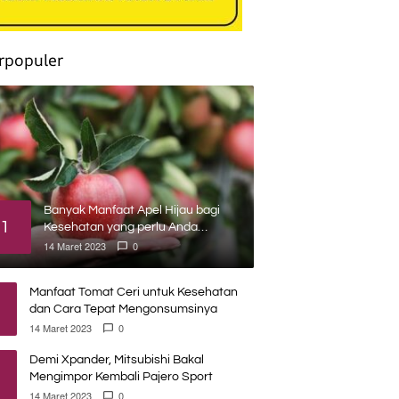
rpopuler
Banyak Manfaat Apel Hijau bagi
1
Kesehatan yang perlu Anda
ketahui
14 Maret 2023
0
Manfaat Tomat Ceri untuk Kesehatan
dan Cara Tepat Mengonsumsinya
14 Maret 2023
0
Demi Xpander, Mitsubishi Bakal
Mengimpor Kembali Pajero Sport
14 Maret 2023
0