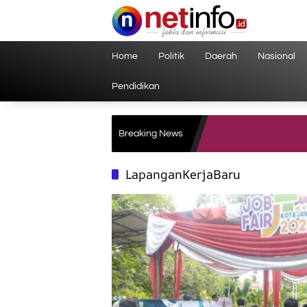
Langsung
ke
konten
Home
Politik
Daerah
Nasional
Pendidikan
Breaking News
LapanganKerjaBaru