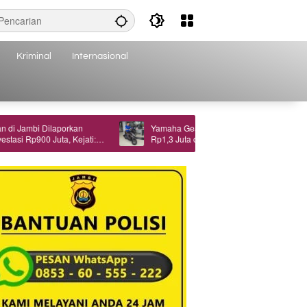
Kriminal
Internasional
mbi Dilaporkan
Yamaha Gear Ultima Hadir di Jambi, DP Mulai
Rp900 Juta, Kejati:
Rp1,3 Juta dan Bonus Elektronik