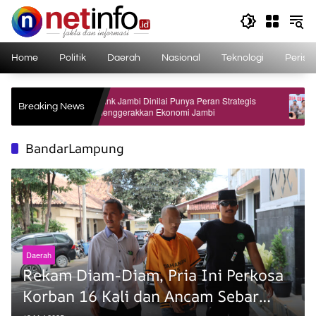
Langsung
ke
konten
Home
Politik
Daerah
Nasional
Teknologi
Perist
Bom,
Bank Jambi Dinilai Punya Peran Strategis
Dua O
Breaking News
i
Menggerakkan Ekonomi Jambi
Didug
Polri
BandarLampung
Daerah
Rekam Diam-Diam, Pria Ini Perkosa
Korban 16 Kali dan Ancam Sebar