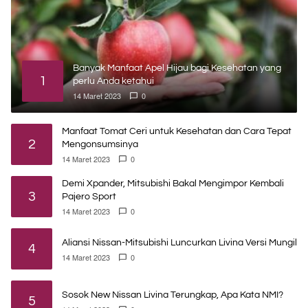
Banyak Manfaat Apel Hijau bagi Kesehatan yang
1
perlu Anda ketahui
14 Maret 2023
0
Manfaat Tomat Ceri untuk Kesehatan dan Cara Tepat
2
Mengonsumsinya
14 Maret 2023
0
Demi Xpander, Mitsubishi Bakal Mengimpor Kembali
3
Pajero Sport
14 Maret 2023
0
Aliansi Nissan-Mitsubishi Luncurkan Livina Versi Mungil
4
14 Maret 2023
0
Sosok New Nissan Livina Terungkap, Apa Kata NMI?
5