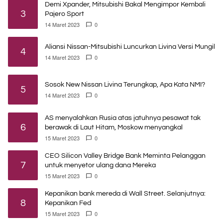
Demi Xpander, Mitsubishi Bakal Mengimpor Kembali
3
Pajero Sport
14 Maret 2023
0
Aliansi Nissan-Mitsubishi Luncurkan Livina Versi Mungil
4
14 Maret 2023
0
Sosok New Nissan Livina Terungkap, Apa Kata NMI?
5
14 Maret 2023
0
AS menyalahkan Rusia atas jatuhnya pesawat tak
6
berawak di Laut Hitam, Moskow menyangkal
15 Maret 2023
0
CEO Silicon Valley Bridge Bank Meminta Pelanggan
7
untuk menyetor ulang dana Mereka
15 Maret 2023
0
Kepanikan bank mereda di Wall Street. Selanjutnya:
8
Kepanikan Fed
15 Maret 2023
0