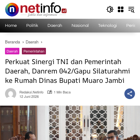
Langsung
ke
konten
Home
Politik
Daerah
Nasional
Teknologi
Perist
Beranda
Daerah
Daerah
Pemerintahan
Perkuat Sinergi TNI dan Pemerintah
Daerah, Danrem 042/Gapu Silaturahmi
ke Rumah Dinas Bupati Muaro Jambi
Redaksi.netinfo
1 Min Baca
12 Juni 2026