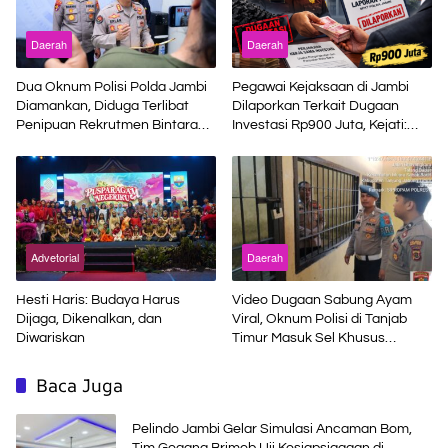
Daerah
Daerah
Dua Oknum Polisi Polda Jambi
Pegawai Kejaksaan di Jambi
Diamankan, Diduga Terlibat
Dilaporkan Terkait Dugaan
Penipuan Rekrutmen Bintara
Investasi Rp900 Juta, Kejati:
Polri
Bukan Jaksa
Advetorial
Daerah
Hesti Haris: Budaya Harus
Video Dugaan Sabung Ayam
Dijaga, Dikenalkan, dan
Viral, Oknum Polisi di Tanjab
Diwariskan
Timur Masuk Sel Khusus
Propam
Baca Juga
Pelindo Jambi Gelar Simulasi Ancaman Bom,
Tim Gegana Brimob Uji Kesiapsiagaan di