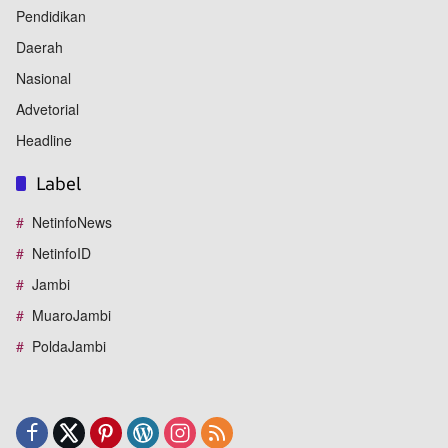
Pendidikan
Daerah
Nasional
Advetorial
Headline
Label
NetinfoNews
NetinfoID
Jambi
MuaroJambi
PoldaJambi