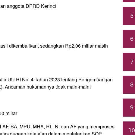
dan anggota DPRD Kerinci
5
6
hasil dikembalikan, sedangkan Rp2,06 miliar masih
7
uruf a UU RI No. 4 Tahun 2023 tentang Pengembangan
8
). Ancaman hukumannya tidak main-main:
9
0 miliar
nisial AF, SA, MPU, MHA, RL, N, dan AF yang memproses
10
if atas dugaan kelalaian dalam menjalankan SOP.