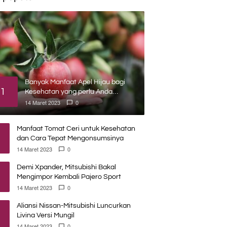
Banyak Manfaat Apel Hijau bagi
1
Kesehatan yang perlu Anda
ketahui
14 Maret 2023
0
Manfaat Tomat Ceri untuk Kesehatan
dan Cara Tepat Mengonsumsinya
14 Maret 2023
0
Demi Xpander, Mitsubishi Bakal
Mengimpor Kembali Pajero Sport
14 Maret 2023
0
Aliansi Nissan-Mitsubishi Luncurkan
Livina Versi Mungil
14 Maret 2023
0