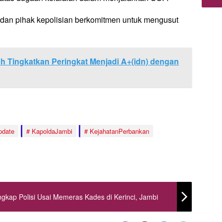
dan pihak kepolisian berkomitmen untuk mengusut
ch Tingkatkan Peringkat Menjadi A+(idn) dengan
pdate
KapoldaJambi
KejahatanPerbankan
kap Polisi Usai Memeras Kades di Kerinci, Jambi