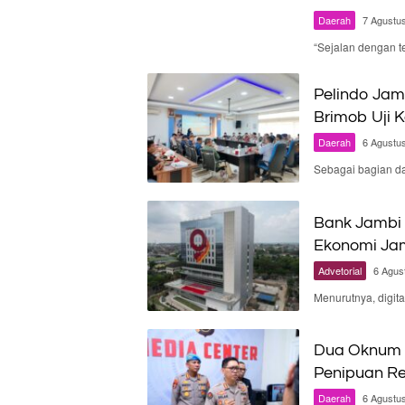
Daerah
7 Agustu
“Sejalan dengan t
Pelindo Jam
Brimob Uji 
Daerah
6 Agustu
Sebagai bagian d
Bank Jambi 
Ekonomi Ja
Advetorial
6 Agus
Menurutnya, digit
Dua Oknum P
Penipuan Re
Daerah
6 Agustu