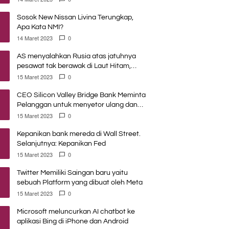
Sosok New Nissan Livina Terungkap,
Apa Kata NMI?
14 Maret 2023
0
AS menyalahkan Rusia atas jatuhnya
pesawat tak berawak di Laut Hitam,
Moskow menyangkal
15 Maret 2023
0
CEO Silicon Valley Bridge Bank Meminta
Pelanggan untuk menyetor ulang dana
Mereka
15 Maret 2023
0
Kepanikan bank mereda di Wall Street.
Selanjutnya: Kepanikan Fed
15 Maret 2023
0
Twitter Memiliki Saingan baru yaitu
sebuah Platform yang dibuat oleh Meta
15 Maret 2023
0
Microsoft meluncurkan AI chatbot ke
aplikasi Bing di iPhone dan Android