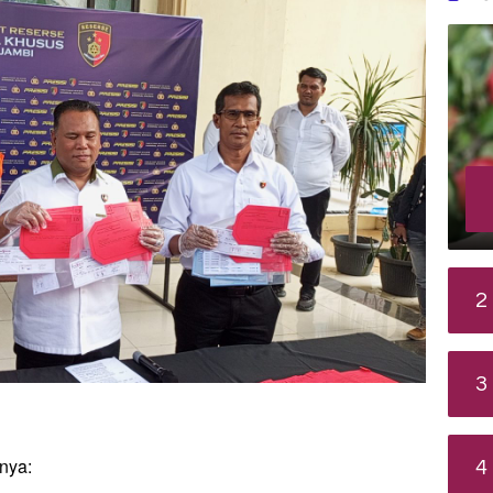
2
3
nya:
4