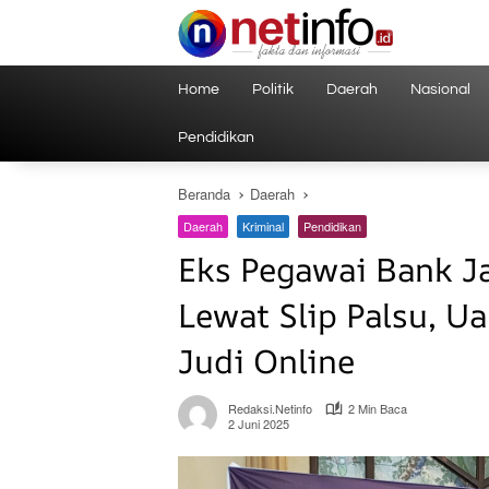
Langsung
ke
konten
Home
Politik
Daerah
Nasional
Pendidikan
Beranda
Daerah
Daerah
Kriminal
Pendidikan
Eks Pegawai Bank J
Lewat Slip Palsu, U
Judi Online
Redaksi.netinfo
2 Min Baca
2 Juni 2025