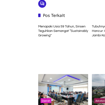
Pos Terkait
Daerah
Daerah
Menapaki Usia 59 Tahun, Sinsen
Tubuhny
Teguhkan Semangat “Sustainably
Hancur: 
Growing”
Jambi Ko
Riau
Daerah
Advetori