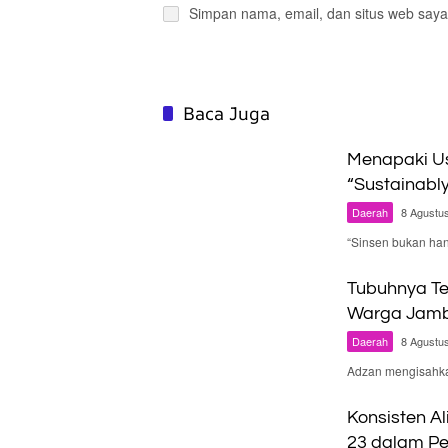
Simpan nama, email, dan situs web saya
Baca Juga
Menapaki Us
“Sustainabl
Daerah
8 Agustu
“Sinsen bukan ha
Tubuhnya Te
Warga Jambi
Daerah
8 Agustu
Adzan mengisahka
Konsisten Al
23 dalam Pe