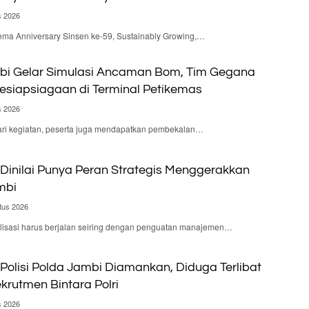
s 2026
ema Anniversary Sinsen ke-59, Sustainably Growing,…
bi Gelar Simulasi Ancaman Bom, Tim Gegana
Kesiapsiagaan di Terminal Petikemas
s 2026
ari kegiatan, peserta juga mendapatkan pembekalan…
Dinilai Punya Peran Strategis Menggerakkan
mbi
tus 2026
alisasi harus berjalan seiring dengan penguatan manajemen…
olisi Polda Jambi Diamankan, Diduga Terlibat
krutmen Bintara Polri
s 2026