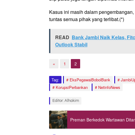
Kasus ini masih dalam pengembangan, 
tuntas semua pihak yang terlibat.(*)
READ
Bank Jambi Naik Kelas, Fit
Outlook Stabil
«
1
2
Tag:
EksPegawaiBobolBank
JambiU
KorupsiPerbankan
NetinfoNews
Editor: Alhakim
Preman Berkedok Wartawan Ditang